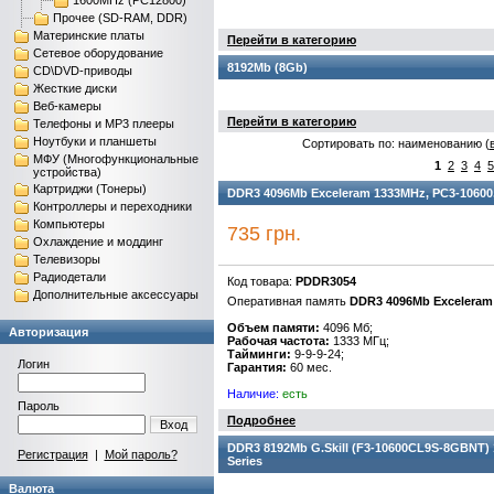
1600MHz (PC12800)
Прочее (SD-RAM, DDR)
Материнские платы
Перейти в категорию
Сетевое оборудование
8192Mb (8Gb)
CD\DVD-приводы
Жесткие диски
Веб-камеры
Перейти в категорию
Телефоны и MP3 плееры
Ноутбуки и планшеты
Сортировать по: наименованию (
МФУ (Многофункциональные
1
2
3
4
5
устройства)
Картриджи (Тонеры)
DDR3 4096Mb Exceleram 1333MHz, PC3-10600, C
Контроллеры и переходники
Компьютеры
735 грн.
Охлаждение и моддинг
Телевизоры
Радиодетали
Код товара:
PDDR3054
Дополнительные аксессуары
Оперативная память
DDR3 4096Mb Exceleram
Объем памяти:
4096 Мб;
Авторизация
Рабочая частота:
1333 МГц;
Тайминги:
9-9-9-24;
Логин
Гарантия:
60 мес.
Наличие:
есть
Пароль
Подробнее
Вход
DDR3 8192Mb G.Skill (F3-10600CL9S-8GBNT) 13
Регистрация
|
Мой пароль?
Series
Валюта