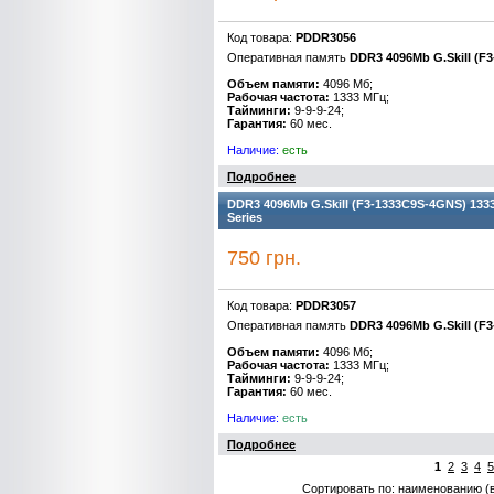
Код товара:
PDDR3056
Оперативная память
DDR3 4096Mb G.Skill (
Объем памяти:
4096 Мб;
Рабочая частота:
1333 МГц;
Тайминги:
9-9-9-24;
Гарантия:
60 мес.
Наличие:
есть
Подробнее
DDR3 4096Mb G.Skill (F3-1333C9S-4GNS) 1333M
Series
750 грн.
Код товара:
PDDR3057
Оперативная память
DDR3 4096Mb G.Skill (F
Объем памяти:
4096 Мб;
Рабочая частота:
1333 МГц;
Тайминги:
9-9-9-24;
Гарантия:
60 мес.
Наличие:
есть
Подробнее
1
2
3
4
5
Сортировать по: наименованию (