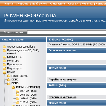
Главная
|
Новости
|
Прайс-лист
|
О магазине
|
Cсылки
|
Корзина
|
Контак
POWERSHOP.com.ua
Интернет-магазин по продаже компьютеров, девайсов и комплектующ
Поиск товаров
Каталог товаров
1333MHz (PC10600)
Главная
/
Память
/
DDR3
/
1333MHz (PC10600)
Аксессуары (Девайсы)
Продажа дисков CD, DVD,
Описание категории
ключей
Корпуса и БП
Мониторы
Процессоры
1024Mb (1Gb)
Видеокарты
Память
Flash Память
DDR2
Перейти в категорию
DDR3
2048Mb (2Gb)
1333MHz (PC10600)
1024Mb (1Gb)
2048Mb (2Gb)
Перейти в категорию
4096Mb (4Gb)
8192Mb (8Gb)
4096Mb (4Gb)