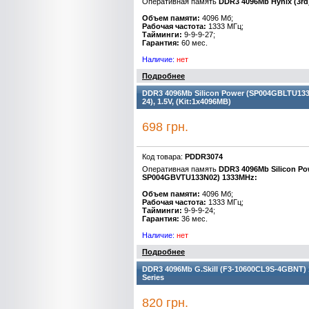
Оперативная память
DDR3 4096Mb Hynix (3rd
Объем памяти:
4096 Мб;
Рабочая частота:
1333 МГц;
Тайминги:
9-9-9-27;
Гарантия:
60 мес.
Наличие:
нет
Подробнее
DDR3 4096Mb Silicon Power (SP004GBLTU133N
24), 1.5V, (Kit:1x4096MB)
698 грн.
Код товара:
PDDR3074
Оперативная память
DDR3 4096Mb Silicon P
SP004GBVTU133N02) 1333MHz:
Объем памяти:
4096 Мб;
Рабочая частота:
1333 МГц;
Тайминги:
9-9-9-24;
Гарантия:
36 мес.
Наличие:
нет
Подробнее
DDR3 4096Mb G.Skill (F3-10600CL9S-4GBNT) 13
Series
820 грн.