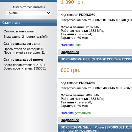
1 390 грн.
Выберите тип валюты:
Код товара:
PDDR3080
Оперативная память
DDR3 8192Mb G.Skill (
Статистика
Объем памяти:
8192 Мб;
Рабочая частота:
1333 МГц;
Сейчас в магазине
Тайминги:
9-9-9-24;
В магазине: 2 посетитель(ей)
Гарантия:
60 мес.
Статистика за сегодня
Наличие:
есть
Просмотров за сегодня: 151
Подробнее
Посетителей за сегодня: 114
DDR3 4096Mb GEIL (GN34GB1333C9S) 1333MHz, 
Статистика за всё время
Всего просмотров: 6921691
Всего посетителей: 1353631
800 грн.
Код товара:
PDDR3059
Оперативная память
DDR3 4096Mb GEIL (GN
Объем памяти:
4096 Мб;
Рабочая частота:
1333 МГц;
Тайминги:
9-9-9-28;
Гарантия:
60 мес.
Наличие:
уточняйте
Подробнее
DDR3 8192Mb Silicon Power (SP008GBLTU133N
24), 1.5V, (Kit:2x4096MB)