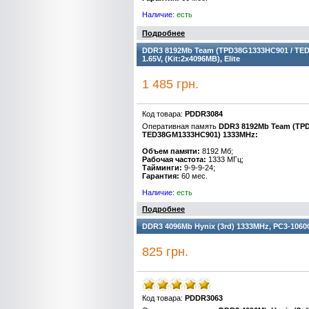
Наличие:
есть
Подробнее
DDR3 8192Mb Team (TPD38G1333HC901 / TED38
1.65V, (Kit:2x4096MB), Elite
1 485 грн.
Код товара:
PDDR3084
Оперативная память
DDR3 8192Mb Team (TPD
TED38GM1333HC901) 1333MHz:
Объем памяти:
8192 Мб;
Рабочая частота:
1333 МГц;
Тайминги:
9-9-9-24;
Гарантия:
60 мес.
Наличие:
есть
Подробнее
DDR3 4096Mb Hynix (3rd) 1333MHz, PC3-10600, 
825 грн.
Код товара:
PDDR3063