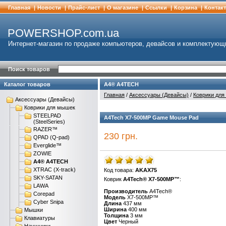
Главная
|
Новости
|
Прайс-лист
|
О магазине
|
Cсылки
|
Корзина
|
Контак
POWERSHOP.com.ua
Интернет-магазин по продаже компьютеров, девайсов и комплектующ
Поиск товаров
Каталог товаров
A4® A4TECH
Главная
/
Аксессуары (Девайсы)
/
Коврики дл
Аксессуары (Девайсы)
Коврики для мышек
STEELPAD
A4Tech X7-500MP Game Mouse Pad
(SteelSeries)
RAZER™
230 грн.
QPAD (Q-pad)
Everglide™
ZOWIE
A4® A4TECH
XTRAC (X-track)
Код товара:
AKAX75
SKY-SATAN
Коврик
A
4
Tech
®
X
7-500
MP
™
:
LAWA
Производитель
A
4
Tech®
Corepad
Модель
X
7-
5
00
MP
™
Cyber Snipa
Длина
437 мм
Ширина
40
0 мм
Мышки
Толщина
3 мм
Клавиатуры
Цвет
Черный