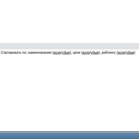
Сортировать по: наименованию (
возр
/
убыв
), цене (
возр
/
убыв
), рейтингу (
возр
/
убыв
)