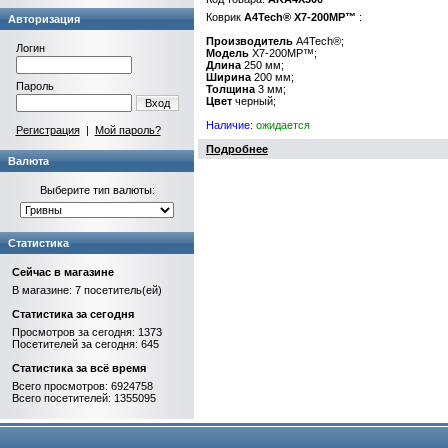
Коврик
A4Tech® X7-200MP™
:
Авторизация
Производитель
A4Tech®;
Логин
Модель
X7-200MP™;
Длина
250 мм;
Ширина
200 мм;
Пароль
Толщина
3 мм;
Цвет
черный;
Вход
Наличие:
ожидается
Регистрация
|
Мой пароль?
Подробнее
Валюта
Выберите тип валюты:
Статистика
Сейчас в магазине
В магазине: 7 посетитель(ей)
Статистика за сегодня
Просмотров за сегодня: 1373
Посетителей за сегодня: 645
Статистика за всё время
Всего просмотров: 6924758
Всего посетителей: 1355095