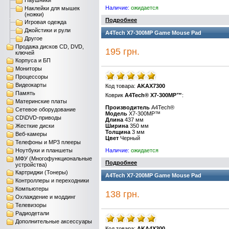
Наушники
Наличие:
ожидается
Наклейки для мышек
(ножки)
Подробнее
Игровая одежда
Джойстики и рули
A4Tech X7-300MP Game Mouse Pad
Другое
Продажа дисков CD, DVD,
195 грн.
ключей
Корпуса и БП
Мониторы
Процессоры
Видеокарты
Код товара:
AKAX7300
Память
Коврик
A
4
Tech
®
X
7-300
MP
™
:
Материнские платы
Производитель
A
4
Tech
®
Сетевое оборудование
Модель
X
7-300
MP
™
CD\DVD-приводы
Длина
437 мм
Жесткие диски
Ширина
350 мм
Толщина
3 мм
Веб-камеры
Цвет
Черный
Телефоны и MP3 плееры
Ноутбуки и планшеты
Наличие:
ожидается
МФУ (Многофункциональные
Подробнее
устройства)
Картриджи (Тонеры)
A4Tech X7-200MP Game Mouse Pad
Контроллеры и переходники
Компьютеры
138 грн.
Охлаждение и моддинг
Телевизоры
Радиодетали
Дополнительные аксессуары
Код товара:
AKA4X300