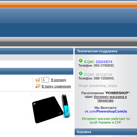
Техническая поддержка
ICQ#1:
220243574
Телефон: 093-3790830;
ICQ#2: 327132714
Телефон: 098-7250043;
В корзину
Skype: powershop_skype
В папку сравнения
Расположение "
POWERSHOP
":
офис
Интернет-магазина в
Чернигове
.
Мы Вконтакте:
vk.com/
PowershopComUa
Интернет-магазин работает по
всей Украине и СНГ.
Корзина