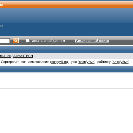
ты
их
искать в найденном
Расширенный поиск
я мышек
/
A4® A4TECH
Сортировать по: наименованию (
возр
/
убыв
), цене (
возр
/
убыв
), рейтингу (
возр
/
убыв
)