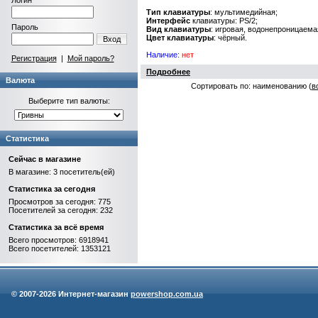
Логин
Тип клавиатуры
: мультимедийная;
Интерфейс
клавиатуры: PS/2;
Пароль
Вид клавиатуры
: игровая, водонепроницаема
Цвет клавиатуры
: чёрный.
Вход
Наличие:
нет
Регистрация
|
Мой пароль?
Подробнее
Валюта
Сортировать по: наименованию (
в
Выберите тип валюты:
Статистика
Сейчас в магазине
В магазине: 3 посетитель(ей)
Статистика за сегодня
Просмотров за сегодня: 775
Посетителей за сегодня: 232
Статистика за всё время
Всего просмотров: 6918941
Всего посетителей: 1353121
© 2007-
2026 Интернет-магазин
powershop.com.ua