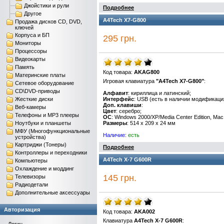
Джойстики и рули
Подробнее
Другое
A4Tech X7-G800
Продажа дисков CD, DVD,
ключей
Корпуса и БП
295 грн.
Мониторы
Процессоры
Видеокарты
Память
Код товара:
AKAG800
Материнские платы
Игровая клавиатура
"A4Tech X7-G800"
:
Сетевое оборудование
CD\DVD-приводы
Алфавит
: кириллица и латинский;
Жесткие диски
Интерфейс
: USB (есть в наличии модификаци
Доп. клавиши
:
Веб-камеры
Цвет
: серебро;
Телефоны и MP3 плееры
ОС
: Windows 2000/XP/Media Center Edition, Ma
Ноутбуки и планшеты
Размеры
: 514 x 209 x 24 мм
МФУ (Многофункциональные
Наличие:
есть
устройства)
Картриджи (Тонеры)
Подробнее
Контроллеры и переходники
A4Tech X-7 G600R
Компьютеры
Охлаждение и моддинг
145 грн.
Телевизоры
Радиодетали
Дополнительные аксессуары
Авторизация
Код товара:
AKA002
Клавиатура
A4Tech X-7 G600R
: