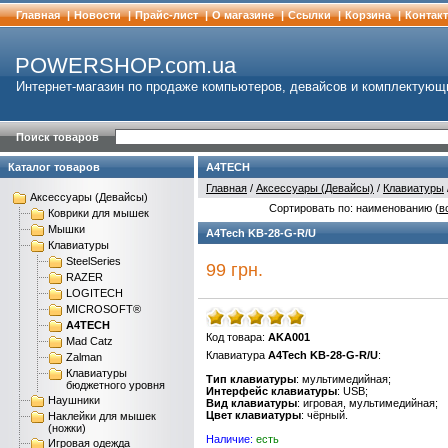
Главная
|
Новости
|
Прайс-лист
|
О магазине
|
Cсылки
|
Корзина
|
Контак
POWERSHOP.com.ua
Интернет-магазин по продаже компьютеров, девайсов и комплектующ
Поиск товаров
Каталог товаров
A4TECH
Главная
/
Аксессуары (Девайсы)
/
Клавиатуры
Аксессуары (Девайсы)
Сортировать по: наименованию (
в
Коврики для мышек
Мышки
A4Tech KB-28-G-R/U
Клавиатуры
SteelSeries
99 грн.
RAZER
LOGITECH
MICROSOFT®
A4TECH
Код товара:
AKA001
Mad Catz
Клавиатура
A4Tech KB-28-G-R/U
:
Zalman
Клавиатуры
Тип клавиатуры
: мультимедийная;
бюджетного уровня
Интерфейс клавиатуры
: USB;
Наушники
Вид клавиатуры
: игровая, мультимедийная;
Цвет клавиатуры
: чёрный.
Наклейки для мышек
(ножки)
Наличие:
есть
Игровая одежда