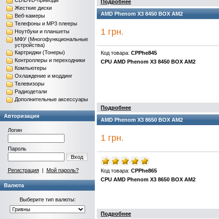
CD\DVD-приводы
Подробнее
Жесткие диски
AMD Phenom X3 8450 BOX AM2
Веб-камеры
Телефоны и MP3 плееры
1 грн.
Ноутбуки и планшеты
МФУ (Многофункциональные
устройства)
Картриджи (Тонеры)
Код товара:
CPPhe845
Контроллеры и переходники
CPU AMD Phenom X3 8450 BOX AM2
Компьютеры
Охлаждение и моддинг
Телевизоры
Радиодетали
Дополнительные аксессуары
Подробнее
Авторизация
AMD Phenom X3 8650 BOX AM2
Логин
1 грн.
Пароль
Вход
Регистрация
|
Мой пароль?
Код товара:
CPPhe865
CPU AMD Phenom X3 8650 BOX AM2
Валюта
Выберите тип валюты:
Подробнее