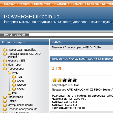
Главная
|
Новости
|
Прайс-лист
|
О магазине
|
Cсылки
|
Корзина
|
Контак
POWERSHOP.com.ua
Интернет-магазин по продаже компьютеров, девайсов и комплектующ
Поиск товаров
Каталог товаров
s.AM2+
Главная
/
Процессоры
/
AMD
/
s.AM2+
Аксессуары (Девайсы)
Продажа дисков CD, DVD,
ключей
AMD ATHLON 64 Х2 5200+ 2.7GHz SocketAM2+
Корпуса и БП
Мониторы
1 грн.
Процессоры
AMD
FM1
s.AM3
s.AM2+
Код товара:
CPUA52P
s.AM2
Процессор
AMD ATHLON 64 Х2 5200+ SocketA
Intel
Реальная частота работы процессора
:
2700
Видеокарты
Частота шины
:
2000 МГц
Память
Кэш L1
:
128 Кб x 2
Кэш L2 :
512Кб x 2
Материнские платы
Тепловыделение :
65 Вт
Сетевое оборудование