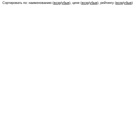
Сортировать по: наименованию (
возр
/
убыв
), цене (
возр
/
убыв
), рейтингу (
возр
/
убыв
)