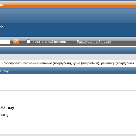
ты
их
искать в найденном
Расширенный поиск
Сортировать по: наименованию (
возр
/
убыв
), цене (
возр
/
убыв
), рейтингу (
возр
/
убыв
)
 tray
M2+ tray
 МГц