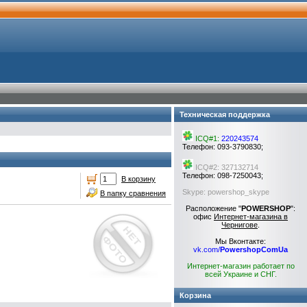
Техническая поддержка
ICQ#1:
220243574
Телефон: 093-3790830;
ICQ#2: 327132714
Телефон: 098-7250043;
В корзину
Skype: powershop_skype
В папку сравнения
Расположение "
POWERSHOP
":
офис
Интернет-магазина в
Чернигове
.
Мы Вконтакте:
vk.com/
PowershopComUa
Интернет-магазин работает по
всей Украине и СНГ.
Корзина