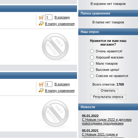
В корзине нет товаров
Папка сравнения
В корзину
В папке нет товаров
В папку сравнения
Наш опрос
Нравится ли вам наш
магазин?
Очень нравится!
Хороший магазин
Мало товаров
Высокие цены!
Совсем не нравится
В корзину
Всего ответов:
1769
В папку сравнения
Ответить
Результаты опроса
Новости
05.01.2022
С Новым годом 2022 и другими
новогодними праздниками
05.01.2021
С Новым 2021 годом и