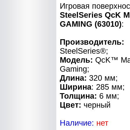
Игровая поверхнос
SteelSeries QcK 
GAMING (63010)
:
Производитель:
SteelSeries®;
Модель:
QcK
™
M
Gaming;
Длина:
320 мм;
Ширина
:
285 мм;
Толщина:
6 мм;
Цвет:
черный
Наличие:
нет