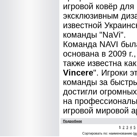
игровой ковёр для
эксклюзивным диз
известной Украинс
команды "NaVi".
Команда NAVI был
основана в 2009 г.,
также известна как
Vincere
". Игроки э
команды за быстры
достигли огромных
на профессиональ
игровой мировой а
Подробнее
1
2
3
4
5
Сортировать по: наименованию (
в