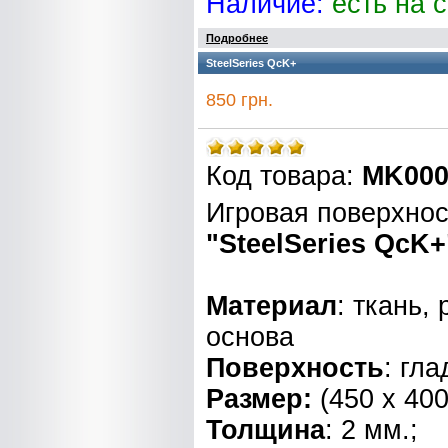
Наличие:
есть на 
Подробнее
SteelSeries QcK+
850 грн.
Код товара:
MK000
Игровая поверхнос
"SteelSeries QcK+
Материал
: ткань,
основа
Поверхность
: гла
Размер:
(450 x 400
Толщина
: 2 мм.;