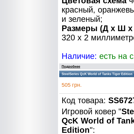
Цветовая схема
ч
красный, оранжев
и зеленый;
Размеры (Д х Ш х
320 x 2 миллиметр
Наличие:
есть на 
Подробнее
SteelSeries QcK World of Tanks Tiger Edition
505 грн.
Код товара:
SS672
Игровой ковер "
Ste
QcK World of Tank
Edition
":