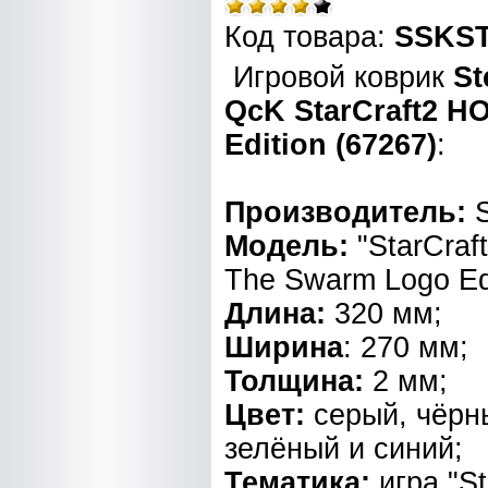
Код товара:
SSKST
Игровой коврик
St
QcK StarCraft2 H
Edition (67267)
:
Производитель:
Модель:
"
StarCraf
The Swarm Logo Edi
Длина:
320 мм;
Ширина
: 270 мм;
Толщина:
2 мм;
Цвет:
серый, чёрн
зелёный и синий;
Тематика:
игра "St