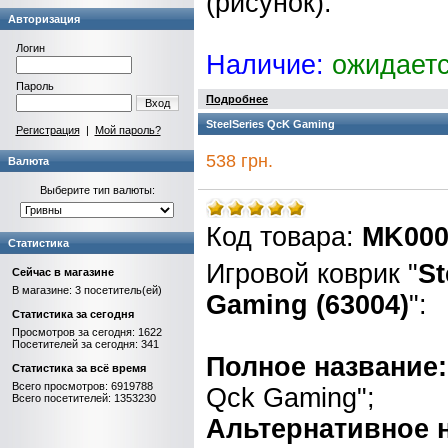
(рисунок).
Авторизация
Логин
Наличие:
ожидает
Пароль
Подробнее
Вход
SteelSeries QcK Gaming
Регистрация
|
Мой пароль?
538 грн.
Валюта
Выберите тип валюты:
Код товара:
MK000
Статистика
Игровой коврик "
St
Сейчас в магазине
В магазине: 3 посетитель(ей)
Gaming (63004)
":
Статистика за сегодня
Просмотров за сегодня: 1622
Посетителей за сегодня: 341
Полное название:
Статистика за всё время
Всего просмотров: 6919788
Qck Gaming";
Всего посетителей: 1353230
Альтернативное 