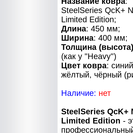
Название ковра
:
SteelSeries QcK+ N
Limited Edition;
Длина
: 450 мм;
Ширина
: 400 мм;
Толщина (высота
(как у "Heavy")
Цвет ковра
: синий
жёлтый, чёрный (р
Наличие:
нет
SteelSeries QcK+ 
Limited Edition
- э
профессиональны