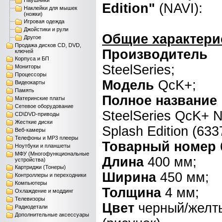
Наушники
Edition"
(NAVI):
Наклейки для мышек
(ножки)
Игровая одежда
Джойстики и рули
Общие характери
Другое
Продажа дисков CD, DVD,
Производитель
ключей
Корпуса и БП
SteelSeries;
Мониторы
Процессоры
Модель
QcK+;
Видеокарты
Память
Полное название
Материнские платы
Сетевое оборудование
SteelSeries QcK+ N
CD\DVD-приводы
Жесткие диски
Splash Edition (633
Веб-камеры
Телефоны и MP3 плееры
Товарный номер
Ноутбуки и планшеты
МФУ (Многофункциональные
Длина
400 мм;
устройства)
Картриджи (Тонеры)
Ширина
450 мм;
Контроллеры и переходники
Компьютеры
Толщина
4 мм;
Охлаждение и моддинг
Телевизоры
Цвет
черный/желт
Радиодетали
Дополнительные аксессуары