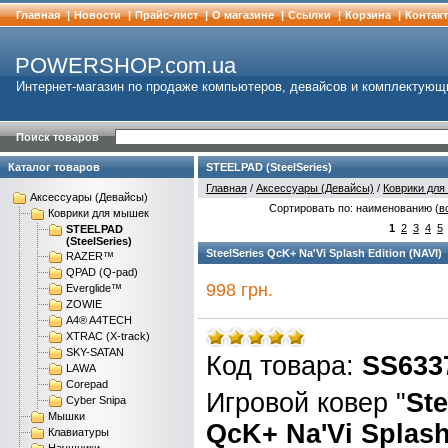
Главная
|
Новости
|
Прайс-лист
|
О магазине
|
Cсылки
|
Корзина
|
Контак
POWERSHOP.com.ua
Интернет-магазин по продаже компьютеров, девайсов и комплектующ
Поиск товаров
Каталог товаров
STEELPAD (SteelSeries)
Главная
/
Аксессуары (Девайсы)
/
Коврики дл
Аксессуары (Девайсы)
Сортировать по: наименованию (
в
Коврики для мышек
1
2
3
4
5
STEELPAD
(SteelSeries)
SteelSeries QcK+ Na'Vi Splash Edition (NAVI)
RAZER™
QPAD (Q-pad)
998 грн.
Everglide™
ZOWIE
A4® A4TECH
XTRAC (X-track)
SKY-SATAN
Код товара:
SS633
LAWA
Corepad
Игровой ковер "
Ste
Cyber Snipa
Мышки
QcK+ Na'Vi Splas
Клавиатуры