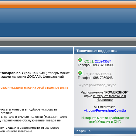
Техническая поддержка
ICQ#1:
220243574
Телефон: 093-3790830;
товаров по Украине и СНГ
) теперь может
ICQ#2: 327132714
складами напротив ДОСААФ, Центральный
Телефон: 098-7250043;
Skype: powershop_skype
связи указаны ниже на этой странице или в
Расположение "
POWERSHOP
":
офис
Интернет-магазина в
Чернигове
.
Мы Вконтакте:
плюсы и минусы в подборе устройств
vk.com/
PowershopComUa
агазине.
ь деталь в случае поломки (магазин также
Интернет-магазин работает по
у гарантийное обслуживание товара не
всей Украине и СНГ.
ектующих в зависимости от запросов
Корзина
ков нашего магазина.