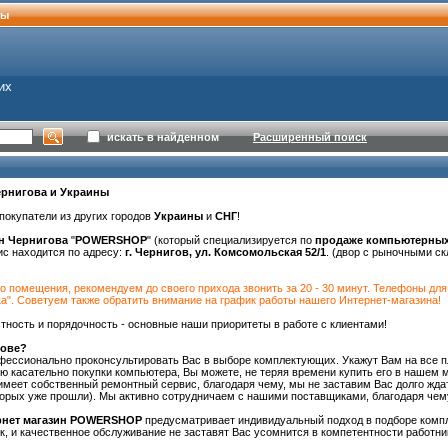
ты
их
искать в найденном
Расширенный поиск
ернигова и Украины
покупатели из других городов
Украины
и
СНГ
!
ин Чернигова
"
POWERSHOP
"
(который специализируется по
продаже компьютерных 
ис находится по адресу:
г. Чернигов, ул. Комсомольская 52/1
. (двор с рыночными 
о помещения, рекомендуем до своего прихода звонить за 20 - 30 минут. Телефоны для 
а". Советуем также обратить внимание на график работы нашего Интернет-магазина!
тность и порядочность - основные наши приоритеты в работе с клиентами!
гове?
офессионально проконсультировать Вас в выборе комплектующих. Укажут Вам на все 
 касательно покупки компьютера, Вы можете, не теряя времени купить его в нашем м
меет собственный ремонтный сервис, благодаря чему, мы не заставим Вас долго ждат
оторых уже прошли). Мы активно сотрудничаем с нашими поставщиками, благодаря чем
рнет магазин
POWERSHOP
предусматривает индивидуальный подход в подборе компл
ок, и качественное обслуживание не заставят Вас усомнится в компетентности работни