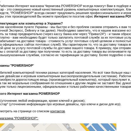
?
 Работники Интернет магазина Чернигова
POWERSHOP
всегда помогут Вам в подборе 
р - это совершенно новый качественный уровень компьютерных комплектующих. Клие
редств,
"POWERSHOP"
всегда сможет предложить решения профессионального и игров
ры этих производителей Вы можете приобрести посетив офис
Интернет магазина
PO
плектующие или компьютер в Украине?
ом населённом пункте Украины - мы быстро и без проблем сможем отправить к вам т
очной Экспресс, Delivery и так далее). Необходимо заметить, что в нашем магазине ес
ть за товар предварительно (через кассу банка или через "Приват24") - и таким образ
атно - вам необходимо будет только заплатить почтовой службе за их почтовые услуг
рабатывает на доставке товара - стоимость услуг почтовых служб целиком и полностью
официальных сайтах почтовых служб). Мы гарантируем то, что за доставку товара вы
й цене за услугу почтовой службы по доставке вашего товара. К примеру, при отправк
ы с оплатой за доставку при получении: то есть за доставку товара вы оплачиваете 
 вышеуказанным службам, согласно их тарификации за доставку. Более подробно о на
раины "
POWERSHOP
"
ебителей компьютерной техники разных категорий населения. Но всё таки больше наш
вым девайсам и игровым компьютерным высокопроизводительным системам). Работни
риобрести дорогостоящую вещь (производительный компьютер), который прослужит в 
а так же моральные соображения по отношению к другим людям не заставят Вас думат
гуем только лицензионными, официальными и только рабочими качественными товара
ого Интернет магазина
POWERSHOP
 (уточнение любой информации, кроме ключей и дисков);
тар" (уточнение информации про игровые девайсы, про ключи и диски для игр).
мотреть на странице со списком
контактов
.
-магазина "POWERSHOP":