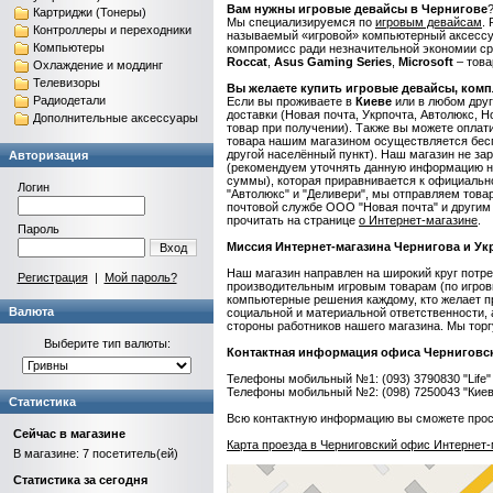
Вам нужны игровые девайсы в Чернигове
Картриджи (Тонеры)
Мы специализируемся по
игровым девайсам
.
Контроллеры и переходники
называемый «игровой» компьютерный аксессуа
Компьютеры
компромисс ради незначительной экономии с
Roccat
,
Asus
Gaming
Series
,
Microsoft
– това
Охлаждение и моддинг
Телевизоры
Вы желаете купить игровые девайсы, ком
Радиодетали
Если вы проживаете в
Киеве
или в любом друг
доставки (Новая почта, Укрпочта, Автолюкс, Н
Дополнительные аксессуары
товар при получении). Также вы можете оплати
товара нашим магазином осуществляется беспл
другой населённый пункт). Наш магазин не за
Авторизация
(рекомендуем уточнять данную информацию на 
суммы), которая приравнивается к официально
Логин
"Автолюкс" и "Деливери", мы отправляем товар
почтовой службе ООО "Новая почта" и другим
прочитать на странице
о Интернет-магазине
.
Пароль
Миссия Интернет-магазина Чернигова и Ук
Вход
Наш магазин направлен на широкий круг потр
Регистрация
|
Мой пароль?
производительным игровым товарам (по игро
компьютерные решения каждому, кто желает п
Валюта
социальной и материальной ответственности, 
стороны работников нашего магазина. Мы тор
Выберите тип валюты:
Контактная информация офиса Черниговск
Телефоны мобильный №1: (093) 3790830 "Life"
Телефоны мобильный №2: (098) 7250043 "Киевс
Статистика
Всю контактную информацию вы сможете прос
Сейчас в магазине
Карта проезда в Черниговский офис
Интернет
В магазине: 7 посетитель(ей)
Статистика за сегодня