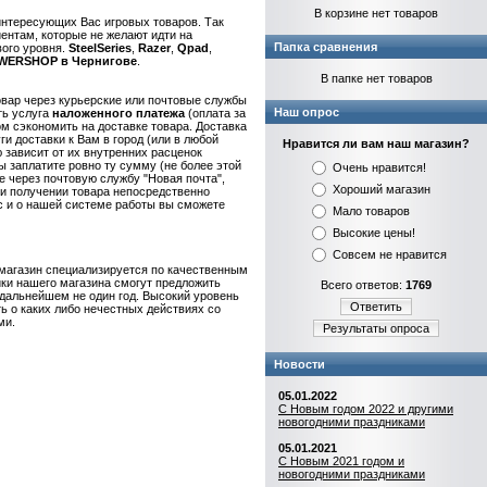
В корзине нет товаров
интересующих Вас игровых товаров. Так
нтам, которые не желают идти на
Папка сравнения
ого уровня.
Steel
Series
,
Razer
,
Qpad
,
WERSHOP
в
Чернигове
.
В папке нет товаров
овар через курьерские или почтовые службы
Наш опрос
ть услуга
наложенного платежа
(оплата за
ом сэкономить на доставке товара. Доставка
и доставки к Вам в город (или в любой
Нравится ли вам наш магазин?
 зависит от их внутренних расценок
 заплатите ровно ту сумму (не более этой
Очень нравится!
е через почтовую службу "Новая почта",
Хороший магазин
при получении товара непосредственно
с и о нашей системе работы вы сможете
Мало товаров
Высокие цены!
Совсем не нравится
 магазин специализируется по качественным
ки нашего магазина смогут предложить
Всего ответов:
1769
дальнейшем не один год. Высокий уровень
Ответить
ь о каких либо нечестных действиях со
ми.
Результаты опроса
Новости
05.01.2022
С Новым годом 2022 и другими
новогодними праздниками
05.01.2021
С Новым 2021 годом и
новогодними праздниками