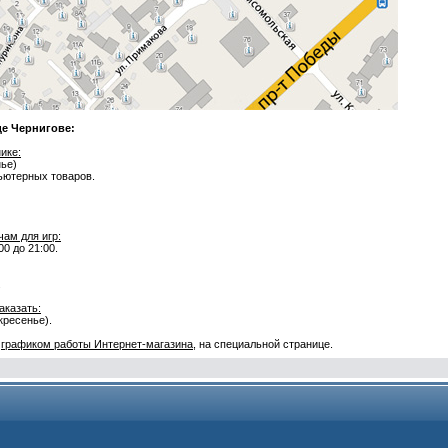
де Чернигове:
ике:
нье)
ьютерных товаров.
ам для игр:
0 до 21:00.
.
аказать:
кресенье).
с
графиком работы Интернет-магазина
, на специальной странице.