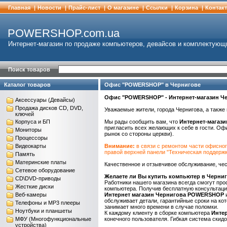
Главная
|
Новости
|
Прайс-лист
|
О магазине
|
Cсылки
|
Корзина
|
Контак
POWERSHOP.com.ua
Интернет-магазин по продаже компьютеров, девайсов и комплектующ
Поиск товаров
Каталог товаров
Офис "POWERSHOP" в Чернигове
Офис "POWERSHOP" - Интернет-магазин Ч
Аксессуары (Девайсы)
Продажа дисков CD, DVD,
Уважаемые жители, города Чернигова, а также 
ключей
Корпуса и БП
Мы рады сообщить вам, что
Интернет-магаз
пригласить всех желающих к себе в гости. Оф
Мониторы
рынок со стороны церкви).
Процессоры
Видеокарты
Внимание:
в связи с ремонтом части офисног
правой верхней панели "Техническая поддержк
Память
Материнские платы
Качественное и отзывчивое обслуживание, чес
Сетевое оборудование
Желаете ли Вы купить компьютер в Черни
CD\DVD-приводы
Работники нашего магазина всегда смогут пр
Жесткие диски
компьютера. Получив бесплатную консультацию
Веб-камеры
Интернет магазин Чернигова
POWERSHOP
и
обслуживает детали, гарантийные сроки на к
Телефоны и MP3 плееры
занимает много времени в случае поломки.
Ноутбуки и планшеты
К каждому клиенту в сборке компьютера
Инте
МФУ (Многофункциональные
конечного пользователя. Гибкая система скид
устройства)