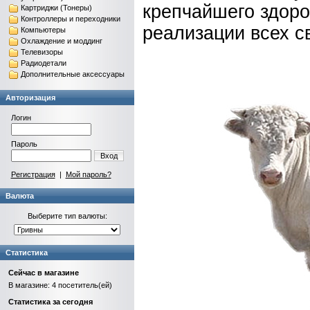
крепчайшего здоров
Картриджи (Тонеры)
Контроллеры и переходники
реализации всех с
Компьютеры
Охлаждение и моддинг
Телевизоры
Радиодетали
Дополнительные аксессуары
Авторизация
Логин
Пароль
Вход
Регистрация
|
Мой пароль?
Валюта
Выберите тип валюты:
Статистика
Сейчас в магазине
В магазине: 4 посетитель(ей)
Статистика за сегодня