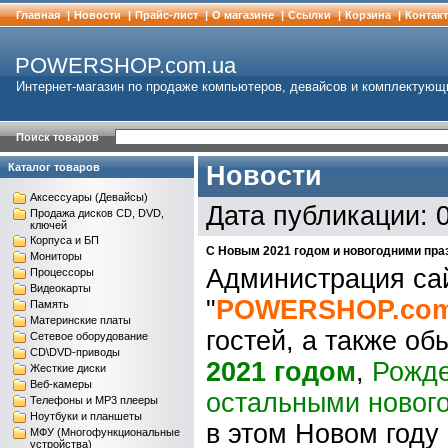
Главная
|
Новости
|
Прайс-лист
|
О магазине
|
Cсылки
|
Корзина
|
Контак
POWERSHOP.com.ua
Интернет-магазин по продаже компьютеров, девайсов и комплектующ
Поиск товаров
Каталог товаров
Новости
Аксессуары (Девайсы)
Дата публикации: 
Продажа дисков CD, DVD,
ключей
Корпуса и БП
С Новым 2021 годом и новогодними пр
Мониторы
Администрация са
Процессоры
Видеокарты
"
POWERSHOP.com
Память
Материнские платы
гостей, а также о
Сетевое оборудование
CD\DVD-приводы
2021 годом
,
Рожде
Жесткие диски
Веб-камеры
остальными новог
Телефоны и MP3 плееры
Ноутбуки и планшеты
в этом Новом году
МФУ (Многофункциональные
устройства)