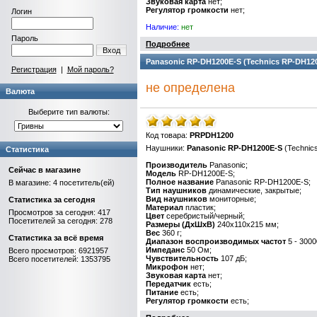
Звуковая карта
нет;
Регулятор громкости
нет;
Логин
Наличие:
нет
Пароль
Подробнее
Вход
Panasonic RP-DH1200E-S (Technics RP-DH12
Регистрация
|
Мой пароль?
не определена
Валюта
Выберите тип валюты:
Код товара:
PRPDH1200
Наушники:
Panasonic RP-DH1200E-S
(Technic
Статистика
Производитель
Panasonic;
Сейчас в магазине
Модель
RP-DH1200E-S;
Полное название
Panasonic RP-DH1200E-S;
В магазине: 4 посетитель(ей)
Тип наушников
динамические, закрытые;
Вид наушников
мониторные;
Статистика за сегодня
Материал
пластик;
Просмотров за сегодня: 417
Цвет
серебристый/черный;
Посетителей за сегодня: 278
Размеры (ДхШхВ)
240x110x215 мм;
Вес
360 г;
Статистика за всё время
Диапазон воспроизводимых частот
5 - 3000
Импеданс
50 Ом;
Всего просмотров: 6921957
Чувствительность
107 дБ;
Всего посетителей: 1353795
Микрофон
нет;
Звуковая карта
нет;
Передатчик
есть;
Питание
есть;
Регулятор громкости
есть;