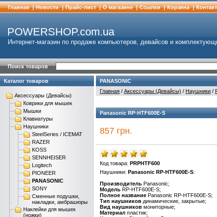
Главная
|
Новости
|
Прайс-лист
|
О магазине
|
Cсылки
|
Корзина
|
Контак
POWERSHOP.com.ua
Интернет-магазин по продаже компьютеров, девайсов и комплектующ
Поиск товаров
Каталог товаров
PANASONIC
Главная
/
Аксессуары (Девайсы)
/
Наушники
/
Аксессуары (Девайсы)
Коврики для мышек
Мышки
Panasonic RP-HTF600E-S
Клавиатуры
Наушники
857 грн.
SteelSeries / ICEMAT
RAZER
KOSS
SENNHEISER
Код товара:
PRPHTF600
Logitech
Наушники:
Panasonic RP-HTF600E-S
:
PIONEER
PANASONIC
Производитель
Panasonic;
SONY
Модель
RP-HTF600E-S;
Полное название
Panasonic RP-HTF600E-S;
Сменные подушки,
Тип наушников
динамические, закрытые;
накладки, амбрашюры
Вид наушников
мониторные;
Наклейки для мышек
Материал
пластик;
(ножки)