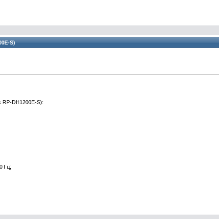
00E-S)
s RP-DH1200E-S):
0 Гц;