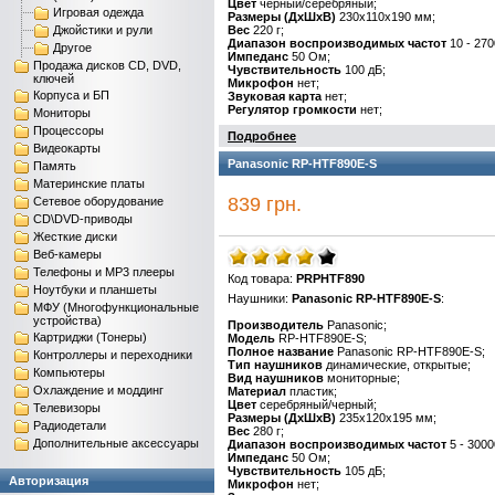
Цвет
черный/серебряный;
Игровая одежда
Размеры (ДхШхВ)
230x110x190 мм;
Джойстики и рули
Вес
220 г;
Диапазон воспроизводимых частот
10 - 270
Другое
Импеданс
50 Ом;
Продажа дисков CD, DVD,
Чувствительность
100 дБ;
ключей
Микрофон
нет;
Корпуса и БП
Звуковая карта
нет;
Регулятор громкости
нет;
Мониторы
Процессоры
Подробнее
Видеокарты
Panasonic RP-HTF890E-S
Память
Материнские платы
839 грн.
Сетевое оборудование
CD\DVD-приводы
Жесткие диски
Веб-камеры
Телефоны и MP3 плееры
Код товара:
PRPHTF890
Ноутбуки и планшеты
Наушники:
Panasonic RP-HTF890E-S
:
МФУ (Многофункциональные
устройства)
Производитель
Panasonic;
Картриджи (Тонеры)
Модель
RP-HTF890E-S;
Полное название
Panasonic RP-HTF890E-S;
Контроллеры и переходники
Тип наушников
динамические, открытые;
Компьютеры
Вид наушников
мониторные;
Охлаждение и моддинг
Материал
пластик;
Цвет
серебряный/черный;
Телевизоры
Размеры (ДхШхВ)
235x120x195 мм;
Радиодетали
Вес
280 г;
Дополнительные аксессуары
Диапазон воспроизводимых частот
5 - 3000
Импеданс
50 Ом;
Чувствительность
105 дБ;
Авторизация
Микрофон
нет;