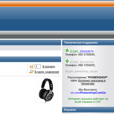
Техническая поддержка
ICQ#1:
220243574
Телефон: 093-3790830;
ICQ#2: 327132714
Телефон: 098-7250043;
В корзину
Skype: powershop_skype
В папку сравнения
Расположение "
POWERSHOP
":
офис
Интернет-магазина в
Чернигове
.
Мы Вконтакте:
vk.com/
PowershopComUa
Интернет-магазин работает по
всей Украине и СНГ.
Корзина