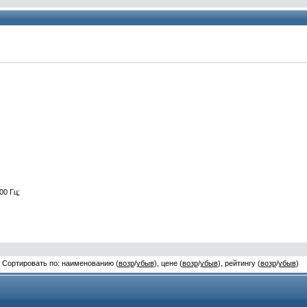
00 Гц;
Сортировать по: наименованию (
возр
/
убыв
), цене (
возр
/
убыв
), рейтингу (
возр
/
убыв
)