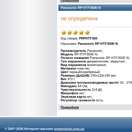
Подробнее
Panasonic RP-HTF350E-N
не определена
Код товара:
PRPHTF350
Наушники:
Panasonic RP-HTF350E-N
:
Производитель
Panasonic;
Модель
RP-HTF350E-N;
Полное название
Panasonic RP-HTF350E-N;
Тип наушников
динамические, закрытые;
Вид наушников
мониторные;
Материал
пластик;
Цвет
черный/серебряный;
Размеры (ДхШхВ)
235x120x195 мм;
Вес
472 г;
Диапазон воспроизводимых частот
10 - 270
Импеданс
64 Ом;
Чувствительность
114 дБ;
Микрофон
нет;
Звуковая карта
нет;
Регулятор громкости
есть;
Подробнее
© 2007-
2026 Интернет-магазин
powershop.com.ua