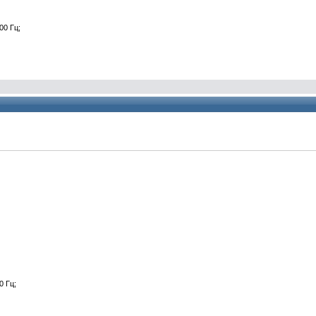
00 Гц;
0 Гц;