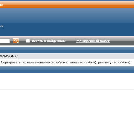
ты
их
искать в найденном
Расширенный поиск
PANASONIC
Сортировать по: наименованию (
возр
/
убыв
), цене (
возр
/
убыв
), рейтингу (
возр
/
убыв
)