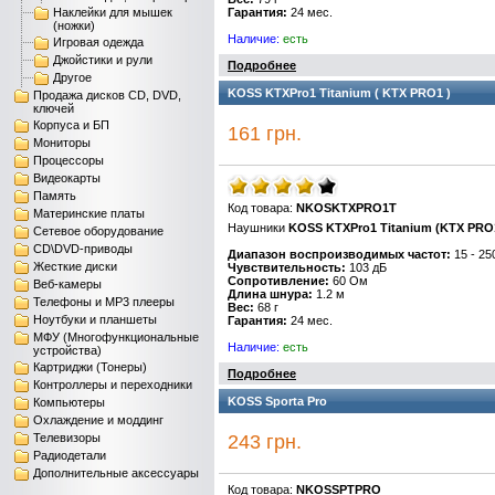
Наклейки для мышек
Гарантия:
24 мес.
(ножки)
Наличие:
есть
Игровая одежда
Джойстики и рули
Подробнее
Другое
KOSS KTXPro1 Titanium ( KTX PRO1 )
Продажа дисков CD, DVD,
ключей
Корпуса и БП
161 грн.
Мониторы
Процессоры
Видеокарты
Память
Код товара:
NKOSKTXPRO1T
Материнские платы
Наушники
KOSS
KTXPro1 Titanium (KTX PRO
Сетевое оборудование
CD\DVD-приводы
Диапазон воспроизводимых частот:
15 - 25
Жесткие диски
Чувствительность:
103 дБ
Сопротивление:
60 Ом
Веб-камеры
Длина шнура:
1.2 м
Телефоны и MP3 плееры
Вес:
68 г
Ноутбуки и планшеты
Гарантия:
24 мес.
МФУ (Многофункциональные
Наличие:
есть
устройства)
Картриджи (Тонеры)
Подробнее
Контроллеры и переходники
KOSS Sporta Pro
Компьютеры
Охлаждение и моддинг
Телевизоры
243 грн.
Радиодетали
Дополнительные аксессуары
Код товара:
NKOSSPTPRO