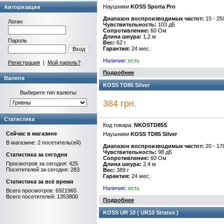
Наушники
KOSS Sporta Pro
Авторизация
Диапазон воспроизводимых частот:
15 - 25
Логин
Чувствительность:
103 дБ
Сопротивление:
60 Ом
Длина шнура:
1.2 м
Пароль
Вес:
62 г
Гарантия:
24 мес.
Вход
Наличие:
есть
Регистрация
|
Мой пароль?
Подробнее
Валюта
KOSS TD85 Silver
Выберите тип валюты:
384 грн.
Статистика
Код товара:
NKOSTD85S
Сейчас в магазине
Наушники
KOSS TD85 Silver
В магазине: 2 посетитель(ей)
Диапазон воспроизводимых частот:
20 - 17
Чувствительность:
98 дБ
Статистика за сегодня
Сопротивление:
60 Ом
Просмотров за сегодня: 425
Длина шнура:
2.4 м
Посетителей за сегодня: 283
Вес:
389 г
Гарантия:
24 мес.
Статистика за всё время
Наличие:
есть
Всего просмотров: 6921965
Всего посетителей: 1353800
Подробнее
KOSS UR 10 ( UR10 Stratus )