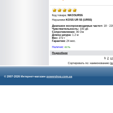
Код товара:
NKOSUR55
Наушники
KOSS UR 55 (UR55)
Диапазон воспроизводимых частот:
18 - 22
Чувствительность:
100 дБ
Сопротивление:
36 Ом
Длина шнура:
1.2 м
Вес:
272 г
Гарантия:
24 мес.
Наличие:
есть
Подробнее
1
2
с
Сортировать по: наименованию (
в
© 2007-
2026 Интернет-магазин
powershop.com.ua