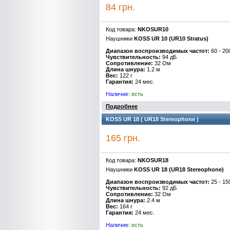
84 грн.
Код товара:
NKOSUR10
Наушники
KOSS
UR
10 (UR10 Stratus)
Диапазон воспроизводимых частот:
60 - 20
Чувствительность:
94 дБ
Сопротивление:
32 Ом
Длина шнура:
1.2 м
Вес:
122 г
Гарантия:
24 мес.
Наличие:
есть
Подробнее
KOSS UR 18 ( UR18 Stereophone )
165 грн.
Код товара:
NKOSUR18
Наушники
KOSS
UR
18 (UR18 Stereophone)
Диапазон воспроизводимых частот:
25 - 15
Чувствительность:
92 дБ
Сопротивление:
32 Ом
Длина шнура:
2.4 м
Вес:
164 г
Гарантия:
24 мес.
Наличие:
есть