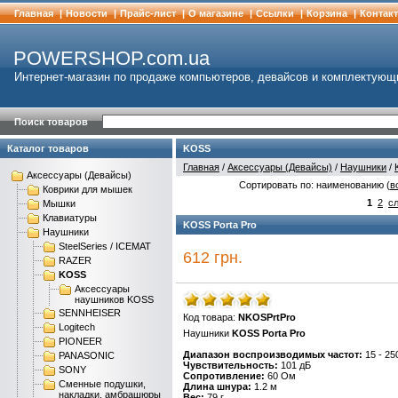
Главная
|
Новости
|
Прайс-лист
|
О магазине
|
Cсылки
|
Корзина
|
Контак
POWERSHOP.com.ua
Интернет-магазин по продаже компьютеров, девайсов и комплектующ
Поиск товаров
Каталог товаров
KOSS
Главная
/
Аксессуары (Девайсы)
/
Наушники
/
Аксессуары (Девайсы)
Сортировать по: наименованию (
в
Коврики для мышек
1
2
с
Мышки
Клавиатуры
KOSS Porta Pro
Наушники
SteelSeries / ICEMAT
612 грн.
RAZER
KOSS
Аксессуары
наушников KOSS
SENNHEISER
Код товара:
NKOSPrtPro
Logitech
Наушники
KOSS Porta Pro
PIONEER
Диапазон воспроизводимых частот:
15 - 25
PANASONIC
Чувствительность:
101 дБ
SONY
Сопротивление:
60 Ом
Сменные подушки,
Длина шнура:
1.2 м
накладки, амбрашюры
Вес:
79 г