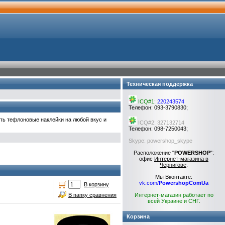
Техническая поддержка
ICQ#1:
220243574
Телефон: 093-3790830;
ть тефлоновые наклейки на любой вкус и
ICQ#2: 327132714
Телефон: 098-7250043;
Skype: powershop_skype
Расположение "
POWERSHOP
":
офис
Интернет-магазина в
Чернигове
.
Мы Вконтакте:
vk.com/
PowershopComUa
В корзину
В папку сравнения
Интернет-магазин работает по
всей Украине и СНГ.
Корзина