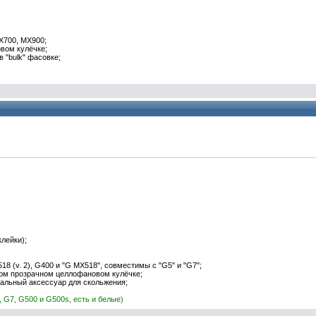
MX700, MX900;
вом кулёчке;
в "bulk" фасовке;
клейки);
518 (v. 2), G400 и "G MX518", совместимы с "G5" и "G7";
ком прозрачном целлофановом кулёчке;
еальный аксессуар для
скольжения
;
, G7, G500 и G500s, есть и белые)