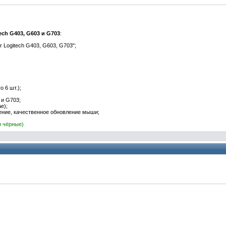
ech G403, G603 и G703
:
r Logitech G403, G603, G703";
о 6 шт.);
 и G703;
е);
ение, качественное обновление мыши;
и чёрные)