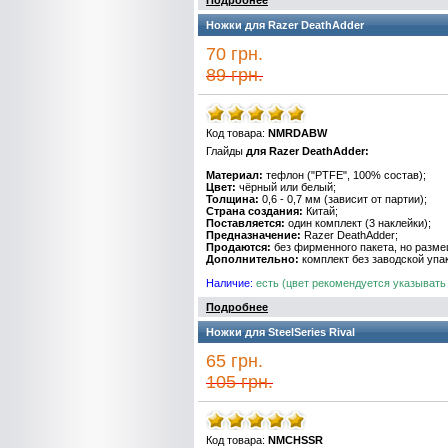
Подробнее
Ножки для Razer DeathAdder
70 грн.
89 грн.
Код товара:
NMRDABW
Глайды
для
Razer
DeathAdder
:
Материал
:
тефлон
("
PTFE
",
100
%
состав
);
Цвет
:
чёрный или белый
;
Толщина
:
0
,
6
-
0
,
7
мм
(
зависит
от
партии
);
Страна
создания:
Китай
;
Поставляется
:
один
комплект
(
3
наклейки
);
Предназначение
:
Razer
DeathAdder
;
Продаются:
без фирменного пакета, но разм
Дополнительно
:
комплект без
заводской
упа
Наличие
:
есть (цвет рекомендуется указывать 
Подробнее
Ножки для SteelSeries Rival
65 грн.
105 грн.
Код товара:
NMCHSSR