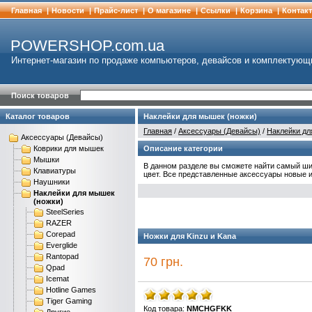
Главная
|
Новости
|
Прайс-лист
|
О магазине
|
Cсылки
|
Корзина
|
Контак
POWERSHOP.com.ua
Интернет-магазин по продаже компьютеров, девайсов и комплектующ
Поиск товаров
Каталог товаров
Наклейки для мышек (ножки)
Главная
/
Аксессуары (Девайсы)
/
Наклейки дл
Аксессуары (Девайсы)
Коврики для мышек
Описание категории
Мышки
В данном разделе вы сможете найти самый ши
Клавиатуры
цвет. Все представленные аксессуары новые и
Наушники
Наклейки для мышек
(ножки)
SteelSeries
RAZER
Corepad
Ножки для Kinzu и Kana
Everglide
Rantopad
70 грн.
Qpad
Icemat
Hotline Games
Tiger Gaming
Код товара:
NMCHGFKK