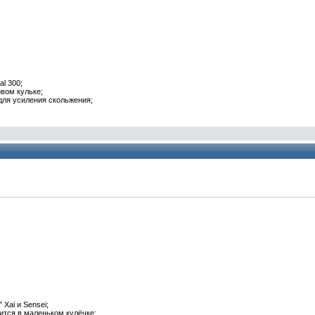
al 300;
вом кульке;
 для
усиления
скольжения
;
 Xai и Sensei;
дится в маленьком кулёчке;