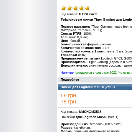
Код товара:
GTIGLG403
Тефлоновые ножки
Tiger Gaming для Logit
Полное название:
"Tiger Gaming mouse feet fo
Материал:
тефлон (PTFE);
Состав PTFE:
100%;
Толщина:
0,8 мм;
Цвет:
белый;
Геометрическая форма:
разная;
Количество комплектов:
1 шт.;
Количество ножек в 1 комплекте:
3 шт. (всег
Упаковка:
есть;
Предназначение:
мышки Logitech G403, G603
Производитель:
Tiger Gaming (сделано в Кита
Дополнительно:
значительно ускоряют движ
Наличие:
ожидаются в феврале 2022 (но есть 
Подробнее
Ножки для Logitech MX518 (ver. 1)
59 грн.
75 грн.
Код товара:
NMCHGMX518
Наклейки
для Logitech MX518
(ver. 1):
Произведены из:
тефлона (100% "3M" );
Расцветка:
чёрная;
Форма:
овальная маленького размера;