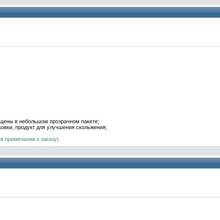
ещены в небольшом прозрачном пакете;
ковки
, продукт
для
улучшения
скольжения
;
в примечании к заказу)