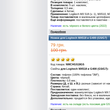
Позиция товара:
1 комплект;
В комплекте:
5 шт. наклеек;
Толщина:
0,5 мм.;
Сделаны:
в Китае;
Применение:
Logitech MX 518 (v. 1), MX510, 
Товар поставляется:
в маленьком целлофано
Ещё информация:
поставляется в пакетике - 
Наличие:
есть чёрного и белого цвета (2022)
Подробнее
Ножки для Logitech MX518 и G400 (G5/G7)
79 грн.
100 грн.
Код товара:
NMCHG518G5
Скейты
для Logitech MX518 и G400 (G5/G7):
Состав
:
тефлон
(
100
%
тефлона
"
3M
");
Цвета
:
чёрный
;
Плотность:
0
,
6
мм.;
Размеры
(
Д.
x
Ш.
x
В.
):
разные (зависит от на
Страна
:
Китай
;
Поставляется
:
один
комп
лект
;
Предназначение
:
манипуляторы
Logitech MX 
Заводская поставка:
без бокса, но в малень
Дополнительно
:
продаётся
без
упаковки
, ид
Наличие
:
есть на складе (есть похожие для G5