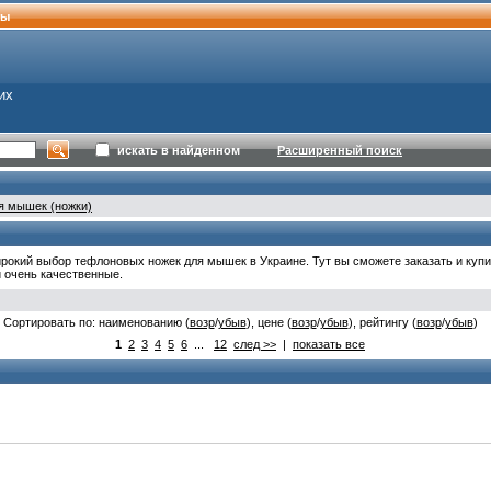
ты
их
искать в найденном
Расширенный поиск
я мышек (ножки)
рокий выбор тефлоновых ножек для мышек в Украине. Тут вы сможете заказать и купи
 очень качественные.
Сортировать по: наименованию (
возр
/
убыв
), цене (
возр
/
убыв
), рейтингу (
возр
/
убыв
)
1
2
3
4
5
6
...
12
след >>
|
показать все