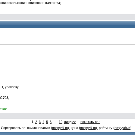
ление
скольжения
, спиртовая салфетка;
ы, упаковку;
 G703;
белые
1
2
3
4
5
6
...
12
след >>
|
показать все
Сортировать по: наименованию (
возр
/
убыв
), цене (
возр
/
убыв
), рейтингу (
возр
/
убыв
)