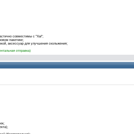
астично совместимы с "Xai";
овом пакетике;
вкой, аксессуар для улучшения скольжения;
ентальная отправка)
ек;
екта);