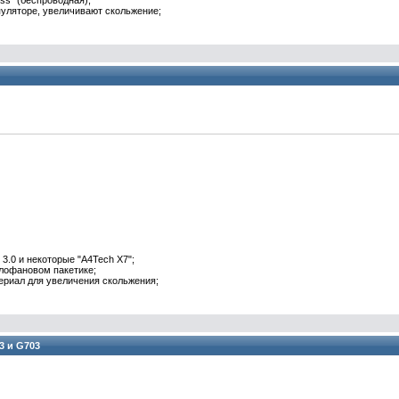
ss" (беспроводная);
уляторе, увеличивают скольжение;
 3.0 и некоторые "A4Tech X7";
лофановом пакетике;
ериал для увеличения скольжения;
3 и G703