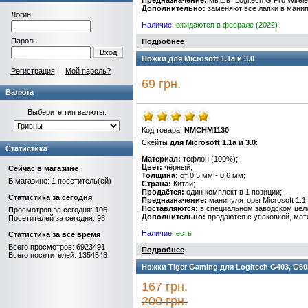
Предназначение:
мышь "Logitech G Pro Wirele
Дополнительно:
заменяют все лапки в манип
Логин
Наличие:
ожидаются в феврале (2022)
Пароль
Подробнее
Вход
Ножки для Microsoft 1.1a и 3.0
Регистрация
|
Мой пароль?
69 грн.
Валюта
Выберите тип валюты:
Код товара:
NMCHM1130
Скейты
для Microsoft 1.1a и 3.0
:
Статистика
Материал:
тефлон (100%);
Цвет:
чёрный;
Сейчас в магазине
Толщина:
от 0,5 мм - 0,6 мм;
В магазине: 1 посетитель(ей)
Страна:
Китай;
Продаётся:
один комплект в 1 позиции;
Статистика за сегодня
Предназначение:
манипуляторы Microsoft 1.1,
Поставляются:
в специальном заводском цел
Просмотров за сегодня: 106
Дополнительно:
продаются с упаковкой, мат
Посетителей за сегодня: 98
Наличие:
есть
Статистика за всё время
Всего просмотров: 6923491
Подробнее
Всего посетителей: 1354548
Ножки Tiger Gaming для Logitech G403, G60
167 грн.
200 грн.