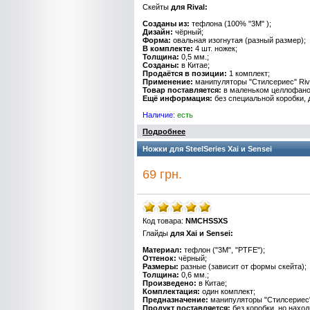
Скейты
для Rival:
Созданы из
:
тефлона
(100% "
3M
" );
Дизайн:
чёрный
;
Форма
:
овальная изогнутая (разный размер);
В комплекте:
4 шт. ножек;
Толщина:
0
,
5
мм.;
Созданы
:
в
Китае
;
Продаётся в позиции
:
1
комплект;
Применение
:
манипуляторы
"Стилсериес" Riv
Товар поставляется:
в маленьком целлофано
Ещё
информация:
без
специальной
коробки
,
Наличие
:
есть
Подробнее
Ножки для SteelSeries Xai и Sensei
69 грн.
Код товара:
NMCHSSXS
Глайды
для Xai и Sensei:
Материал
:
тефлон
("
3M
", "
PTFE
");
Оттенок:
чёрный
;
Размеры
:
разные (зависит от формы скейта);
Толщина:
0
,
6
мм.;
Произведено
:
в
Китае
;
Комплектация
:
один
комплект;
Предназначение
:
манипуляторы
"Стилсериес"
Продукт поставляется:
без коробки, но нахо