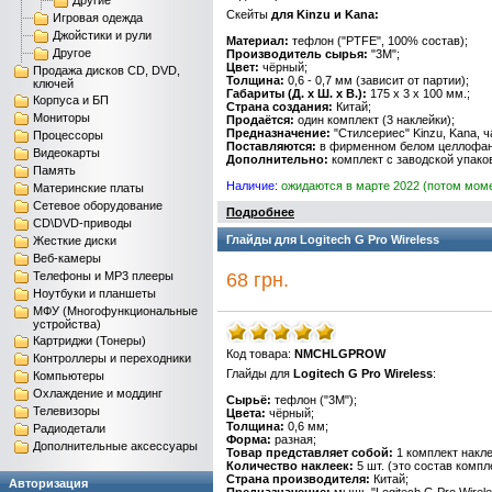
Другие
Скейты
для Kinzu и Kana:
Игровая одежда
Джойстики и рули
Материал:
тефлон ("PTFE", 100% состав);
Другое
Производитель сырья:
"3M";
Цвет:
чёрный
;
Продажа дисков CD, DVD,
Толщина:
0,6 - 0,7 мм (зависит от партии);
ключей
Габариты (Д. x Ш. x В.):
175 х 3 х 100 мм.;
Корпуса и БП
Страна создания:
Китай;
Мониторы
Продаётся:
один комплект (3 наклейки);
Предназначение:
"Стилсериес" Kinzu, Kana, ч
Процессоры
Поставляются:
в фирменном белом целлофан
Видеокарты
Дополнительно:
комплект с заводской упако
Память
Наличие:
ожидаются в марте 2022 (потом мом
Материнские платы
Сетевое оборудование
Подробнее
CD\DVD-приводы
Глайды для Logitech G Pro Wireless
Жесткие диски
Веб-камеры
Телефоны и MP3 плееры
68 грн.
Ноутбуки и планшеты
МФУ (Многофункциональные
устройства)
Картриджи (Тонеры)
Код товара:
NMCHLGPROW
Контроллеры и переходники
Глайды для
Logitech G Pro Wireless
:
Компьютеры
Охлаждение и моддинг
Сырьё:
тефлон ("3M");
Телевизоры
Цвета:
чёрный;
Толщина:
0,6 мм;
Радиодетали
Форма:
разная;
Дополнительные аксессуары
Товар представляет собой:
1 комплект накле
Количество наклеек:
5 шт. (это состав компл
Страна производителя:
Китай;
Авторизация