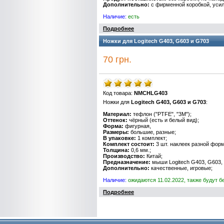
Дополнительно
:
с фирменной коробкой
,
уси
Наличие
:
есть
Подробнее
Ножки для Logitech G403, G603 и G703
70 грн.
Код товара:
NMCHLG403
Ножки для
Logitech G403, G603 и G703
:
Материал:
тефлон ("PTFE", "3M");
Оттенок:
чёрный (есть и белый вид);
Форма:
фигурная,
Размеры:
большие, разные;
В упаковке:
1 комплект;
Комплект состоит:
3 шт. наклеек разной форм
Толщина:
0,6 мм.;
Производство:
Китай;
Предназначение:
мыши Logitech G403, G603,
Дополнительно:
качественные, игровые;
Наличие:
ожидаются 11.02.2022, также будут 
Подробнее