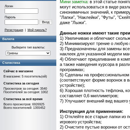
Мини заметка:
в этой статье понят
Логин
могут использоваться в виде раз
синонимичных значений, к примеру
"Лапки", "Наклейки", "Футы", "Скей
Пароль
даже "Лыжи".
Вход
Регистрация
|
Мой пароль?
Данные ножки имеют такие пре
1) Увеличиваю и облегчают скольж
Валюта
2) Минимизируют трение о любую 
Выберите тип валюты:
3) Предназначены для замены все
наклеек для указанной модели ма
4) Облегчают прицеливание в ком
Статистика
а также наведения курсора в разл
программах;
Сейчас в магазине
5) Сделаны на профессиональном
В магазине: 5 посетитель(ей)
(соответствуют форме воронок в 
Статистика за сегодня
устройстве);
Просмотров за сегодня: 3540
6) Хорошая плотность тефлона, к
Посетителей за сегодня: 1002
составляет 0,6 миллиметров;
Статистика за всё время
7) Улучшают внешний вид вашего 
Всего просмотров: 6926925
Всего посетителей: 1355452
Инструкция для применения:
1) Отклейте все старые лапки из 
игрового устройства;
2) Очистите пустые воронки от ост