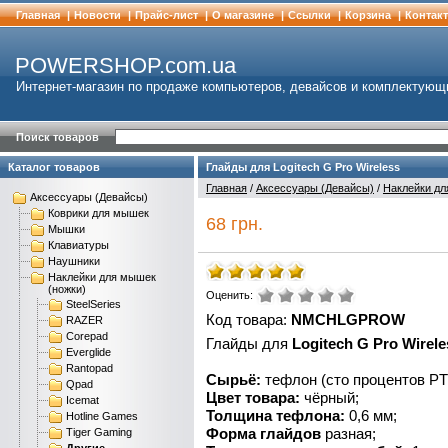
Главная
|
Новости
|
Прайс-лист
|
О магазине
|
Cсылки
|
Корзина
|
Контак
POWERSHOP.com.ua
Интернет-магазин по продаже компьютеров, девайсов и комплектующ
Поиск товаров
Каталог товаров
Глайды для Logitech G Pro Wireless
Главная
/
Аксессуары (Девайсы)
/
Наклейки дл
Аксессуары (Девайсы)
Коврики для мышек
68 грн.
Мышки
Клавиатуры
Наушники
Наклейки для мышек
(ножки)
Оценить:
SteelSeries
Код товара:
NMCHLGPROW
RAZER
Corepad
Глайды для
Logitech G Pro Wirele
Everglide
Rantopad
Сырьё:
тефлон (сто процентов PTF
Qpad
Цвет товара:
чёрный;
Icemat
Толщина тефлона:
0,6 мм;
Hotline Games
Форма глайдов
разная;
Tiger Gaming