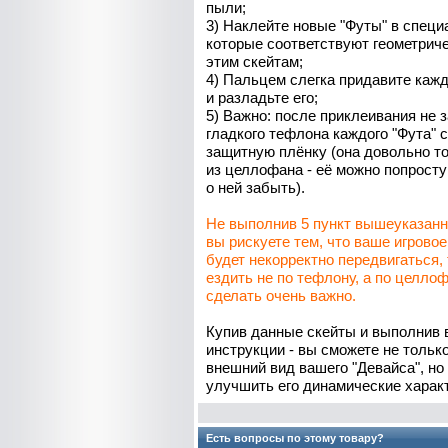
пыли;
3) Наклейте новые "Футы" в специ
которые соответствуют геометрич
этим скейтам;
4) Пальцем слегка придавите каж
и
разладьте
его;
5) Важно: после приклеивания не з
гладкого тефлона каждого "Фута"
защитную плёнку (она довольно то
из целлофана - её можно попросту
о ней забыть).
Не выполнив 5 пункт вышеуказанн
вы рискуете тем, что ваше игрово
будет некорректно передвигаться, 
ездить не по тефлону, а по целло
сделать очень важно.
Купив данные скейты и выполнив 
инструкции - вы сможете не тольк
внешний вид вашего "Девайса", но
улучшить его динамические харак
Есть вопросы по этому товару?