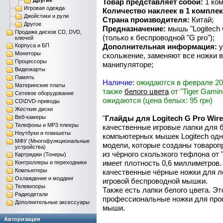
Другие
Товар представляет собой:
1 ком
Игровая одежда
Количество наклеек в 1 комплек
Джойстики и рули
Страна производителя:
Китай;
Другое
Предназначение:
мышь "Logitech 
Продажа дисков CD, DVD,
(только к беспроводной "G pro");
ключей
Корпуса и БП
Дополнительная информация:
у
Мониторы
скольжение, заменяют все ножки 
Процессоры
манипуляторе;
Видеокарты
Память
Наличие:
ожидаются в феврале 202
Материнские платы
также
белого цвета
от "Tiger Gamin
Сетевое оборудование
ожидаются (цена белых: 95 грн)
CD\DVD-приводы
Жесткие диски
Веб-камеры
"
Глайды для Logitech G Pro Wire
Телефоны и MP3 плееры
качественные игровые лапки для
Ноутбуки и планшеты
компьютерных мышек Logitech од
МФУ (Многофункциональные
модели, которые созданы товароп
устройства)
из чёрного скользкого тефлона от 
Картриджи (Тонеры)
имеет плотность 0,6 миллиметров.
Контроллеры и переходники
Компьютеры
качественные чёрные ножки для л
Охлаждение и моддинг
игровой беспроводной мышки.
Телевизоры
Также есть лапки белого цвета. Эт
Радиодетали
профессиональные ножки для пр
Дополнительные аксессуары
мыши.
Авторизация