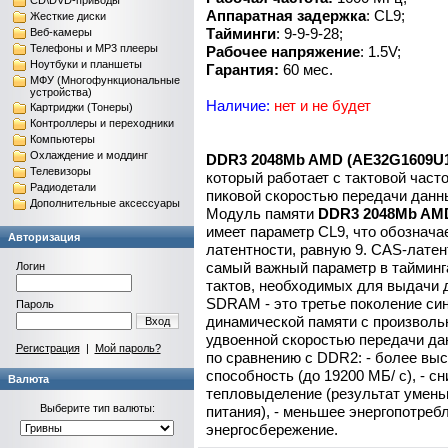
CD\DVD-приводы
Аппаратная задержка
: CL9;
Жесткие диски
Тайминги
: 9-9-9-28;
Веб-камеры
Телефоны и MP3 плееры
Рабочее напряжение
: 1.5V;
Ноутбуки и планшеты
Гарантия:
60 мес.
МФУ (Многофункциональные
устройства)
Наличие:
нет и не будет
Картриджи (Тонеры)
Контроллеры и переходники
Компьютеры
Охлаждение и моддинг
DDR3 2048Mb AMD (AE32G1609U
Телевизоры
который работает с тактовой част
Радиодетали
пиковой скоростью передачи данн
Дополнительные аксессуары
Модуль памяти
DDR3 2048Mb AMD
имеет параметр CL9, что обознача
Авторизация
латентности, равную 9. CAS-латен
самый важный параметр в тайминг
Логин
тактов, необходимых для выдачи 
SDRAM - это третье поколение си
Пароль
динамической памяти с произволь
Вход
удвоенной скоростью передачи д
Регистрация
|
Мой пароль?
по сравнению с DDR2: - более вы
способность (до 19200 МБ/ с), - с
Валюта
тепловыделение (результат умен
Выберите тип валюты:
питания), - меньшее энергопотреб
энергосбережение.