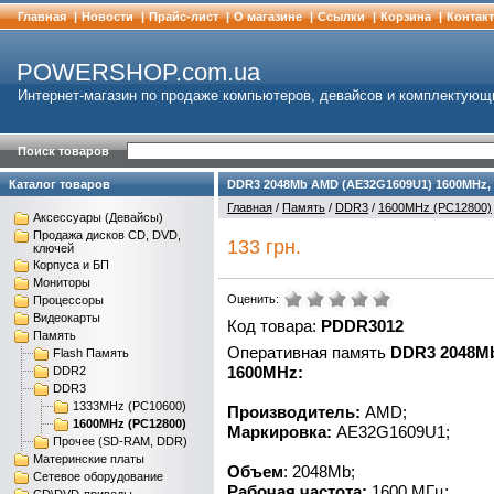
Главная
|
Новости
|
Прайс-лист
|
О магазине
|
Cсылки
|
Корзина
|
Контак
POWERSHOP.com.ua
Интернет-магазин по продаже компьютеров, девайсов и комплектующ
Поиск товаров
Каталог товаров
DDR3 2048Mb AMD (AE32G1609U1) 1600MHz, PC3-
Главная
/
Память
/
DDR3
/
1600MHz (PC12800)
Аксессуары (Девайсы)
Продажа дисков CD, DVD,
133 грн.
ключей
Корпуса и БП
Мониторы
Оценить:
Процессоры
Видеокарты
Код товара:
PDDR3012
Память
Оперативная память
DDR3 2048M
Flash Память
1600MHz:
DDR2
DDR3
1333MHz (PC10600)
Производитель:
AMD;
1600MHz (PC12800)
Маркировка:
AE32G1609U1;
Прочее (SD-RAM, DDR)
Материнские платы
Объем
: 2048Mb;
Сетевое оборудование
Рабочая частота:
1600 МГц;