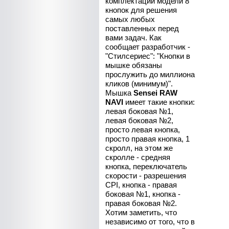
комплектации модели 8
кнопок для решения
самых любых
поставленных перед
вами задач. Как
сообщает разработчик -
"Стилсериес": "Кнопки в
мышке обязаны
прослужить до миллиона
кликов (минимум)".
Мышка
Sensei RAW
NAVI
имеет такие кнопки:
левая боковая №1,
левая боковая №2,
просто левая кнопка,
просто правая кнопка, 1
скролл, на этом же
скролле - средняя
кнопка, переключатель
скорости - разрешения
CPI, кнопка - правая
боковая №1, кнопка -
правая боковая №2.
Хотим заметить, что
независимо от того, что в