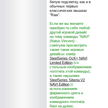
белую подсветку, как и в
обычных первых
классических мышках
"Raw".
Если же вы желаете
приобрести себе любой
другой игровой девайс
на тему команды "NAVI"
(Natus Vincere) -
советуем просмотреть
также такие игровые
девайсы: ковёр
SteelSeries QcK+ NAVI
Limited Edition
(со
стильным изображением
логотипа этой команды),
а также наушники
SteelSeries Siberia V2
NAVI Edition
(с
использованием
фирменного цвета и
изображением
командного логотипа
Navi на дужке.