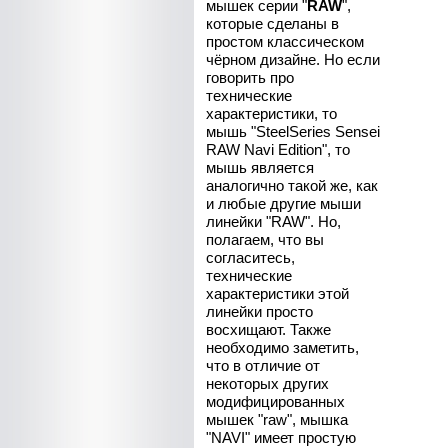
мышек серии "
RAW
",
которые сделаны в
простом классическом
чёрном дизайне. Но если
говорить про
технические
характеристики, то
мышь "SteelSeries Sensei
RAW Navi Edition", то
мышь является
аналогично такой же, как
и любые другие мыши
линейки "RAW". Но,
полагаем, что вы
согласитесь,
технические
характеристики этой
линейки просто
восхищают. Также
необходимо заметить,
что в отличие от
некоторых других
модифицированных
мышек "raw", мышка
"NAVI" имеет простую