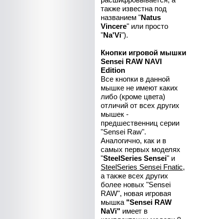
также известна под
названием "
Natus
Vincere
" или просто
"
Na'Vi
").
Кнопки игровой мышки
Sensei RAW NAVI
Edition
Все кнопки в данной
мышке не имеют каких
либо (кроме цвета)
отличий от всех других
мышек -
предшественниц серии
"Sensei Raw".
Аналогично, как и в
самых первых моделях
"
SteelSeries Sensei
" и
SteelSeries Sensei Fnatic
,
а также всех других
более новых "Sensei
RAW", новая игровая
мышка
"Sensei RAW
NaVi"
имеет в