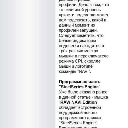
профили. Дело в том, что
тот или иной уровень
яркости подсветки может
вам подсказать, какой в
данный момент из
профилей запущен.
Следует заметить, что
белые индикаторы
подсветки находятся в
трёх разных местах
мышки: в переключателе
режима CPI, скролле
мыши и логотипе
команды "NAVI".
Программная часть
"SteelSeries Engine"
Уже было сказано ранее
в данной статье - мышка
"
RAW NAVI Edition
"
обладает встроенной
поддержкой нового
программного движка
"SteelSeries Engine".
Ваша новая мышка