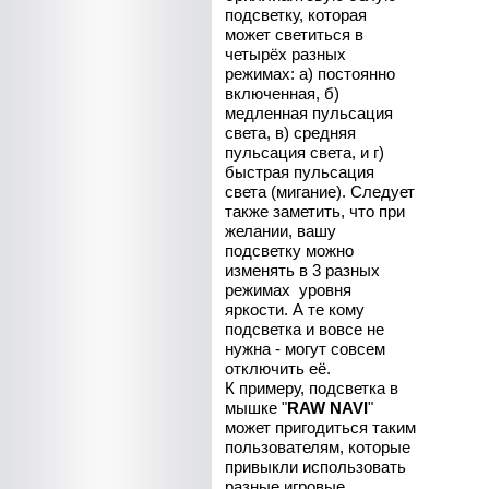
подсветку, которая
может светиться в
четырёх разных
режимах: а) постоянно
включенная, б)
медленная пульсация
света, в) средняя
пульсация света, и г)
быстрая пульсация
света (мигание). Следует
также заметить, что при
желании, вашу
подсветку можно
изменять в 3 разных
режимах уровня
яркости. А те кому
подсветка и вовсе не
нужна - могут совсем
отключить её.
К примеру, подсветка в
мышке "
RAW NAVI
"
может пригодиться таким
пользователям, которые
привыкли использовать
разные игровые