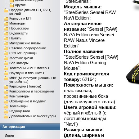
Джойстики и рули
"SteelSeries";
Другое
Модель мышки:
Продажа дисков CD, DVD,
"SteelSeries Sensei RAW
ключей
NaVi Edition";
Корпуса и БП
Альтернативное
Мониторы
Процессоры
название:
"Sensei [RAW]
Видеокарты
Na'Vi Edition или Sensei
Память
RAW Natus Vincere
Материнские платы
Edition"
Сетевое оборудование
Полное название
CD\DVD-приводы
"SteelSeries Sensei [RAW]
Жесткие диски
NaVi Edition Gaming
Веб-камеры
Mouse";
Телефоны и MP3 плееры
Ноутбуки и планшеты
Код производителя
МФУ (Многофункциональные
товару:
62164;
устройства)
Поверхность мышки:
Картриджи (Тонеры)
пластиковая,
Контроллеры и переходники
прорезиненные бока
Компьютеры
(для наилучшего хвата)
Охлаждение и моддинг
Телевизоры
Цвета игровой мышки:
Радиодетали
чёрный и жёлтый (с
Дополнительные аксессуары
логотипом команды
"Navi")
Авторизация
Размеры мышки
(длина, ширина и
Логин