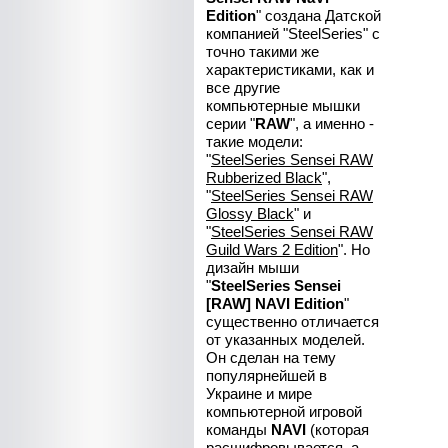
Edition
" создана Датской
компанией "SteelSeries" с
точно такими же
характеристиками, как и
все другие
компьютерные мышки
серии "
RAW
", а именно -
такие модели:
"
SteelSeries Sensei RAW
Rubberized Black
",
"
SteelSeries Sensei RAW
Glossy Black
" и
"
SteelSeries Sensei RAW
Guild Wars 2 Edition
". Но
дизайн мыши
"
SteelSeries Sensei
[RAW] NAVI Edition
"
существенно отличается
от указанных моделей.
Он сделан на тему
популярнейшей в
Украине и мире
компьютерной игровой
команды
NAVI
(которая
расшифровывается, а