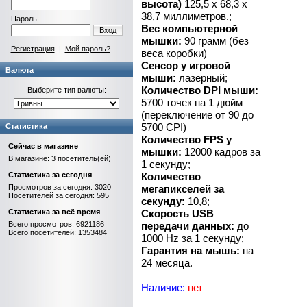
высота)
125,5 x 68,3 x
38,7 миллиметров.;
Пароль
Вес компьютерной
Вход
мышки:
90 грамм (без
Регистрация
|
Мой пароль?
веса коробки)
Сенсор у игровой
Валюта
мыши:
лазерный;
Количество DPI мыши:
Выберите тип валюты:
5700 точек на 1 дюйм
(переключение от 90 до
5700 CPI)
Статистика
Количество FPS у
Сейчас в магазине
мышки:
12000 кадров за
В магазине: 3 посетитель(ей)
1 секунду;
Статистика за сегодня
Количество
Просмотров за сегодня: 3020
мегапикселей за
Посетителей за сегодня: 595
секунду:
10,8;
Статистика за всё время
Скорость USB
Всего просмотров: 6921186
передачи данных:
до
Всего посетителей: 1353484
1000 Hz за 1 секунду;
Гарантия на мышь:
на
24 месяца.
Наличие:
нет