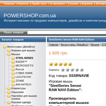
Главная
|
Новости
|
Прайс-лист
|
О магазине
|
Cсылки
|
Корзина
|
Контак
POWERSHOP.com.ua
Интернет-магазин по продаже компьютеров, девайсов и комплектующ
Поиск товаров
Каталог товаров
SteelSeries Sensei RAW NAVI Edition
Главная
/
Аксессуары (Девайсы)
/
Мышки
/
ST
Аксессуары (Девайсы)
Коврики для мышек
1 605 грн.
Мышки
STEELSERIES
RAZER™
MICROSOFT®
Roccat
Оценить:
CYBER SNIPA
Код товара:
SSSRNAVIE
LOGITECH®
ZOWIE
Игровая мышь
A4® A4TECH
"SteelSeries Sensei
Клавиатуры
RAW NAVI Edition":
Наушники
Наклейки для мышек
Производитель
(ножки)
компьютерной мышки
:
Игровая одежда