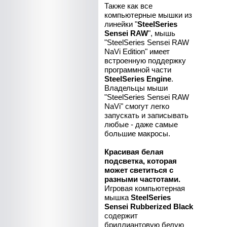
Также как все
компьютерные мышки из
линейки "
SteelSeries
Sensei RAW
", мышь
"SteelSeries Sensei RAW
NaVi Edition" имеет
встроенную поддержку
программной части
SteelSeries Engine
.
Владельцы мыши
"SteelSeries Sensei RAW
NaVi" смогут легко
запускать и записывать
любые - даже самые
большие макросы.
Красивая белая
подсветка, которая
может светиться с
разными частотами.
Игровая компьютерная
мышка
SteelSeries
Sensei Rubberized Black
содержит
бриллиантовую белую