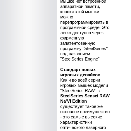
мышке нет встроенной
аппаратной памяти,
кнопки этой мышки
можно
перепрограммировать в
программной среде. Это
легко доступно через
фирменную
запатентованную
программу "SteelSeries"
под названием
"SteelSeries Engine".
Стандарт новых
игровых девайсов
Как и во всей серии
игровых мышек модели
"SteelSeries RAW" в
SteelSeries Sensei RAW
Na'Vi Edition
существует такое же
основное преимущество
- это самые высокие
характеристики
оптического лазерного