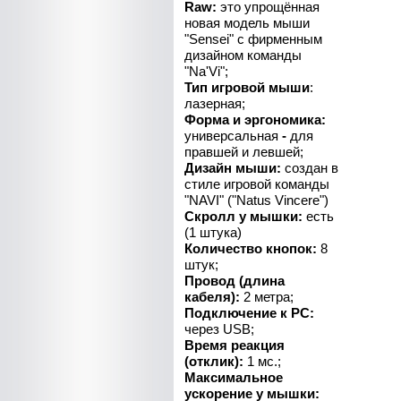
Raw:
это упрощённая
новая модель мыши
"Sensei" с фирменным
дизайном команды
"Na'Vi";
Тип игровой мыши
:
лазерная;
Форма и эргономика:
универсальная
-
для
правшей и левшей;
Дизайн мыши:
создан в
стиле игровой команды
"NAVI" ("Natus Vincere")
Скролл у мышки:
есть
(1 штука)
Количество кнопок:
8
штук;
Провод (длина
кабеля):
2 метра;
Подключение к PC:
через USB;
Время реакция
(отклик):
1 мс.;
Максимальное
ускорение у мышки: