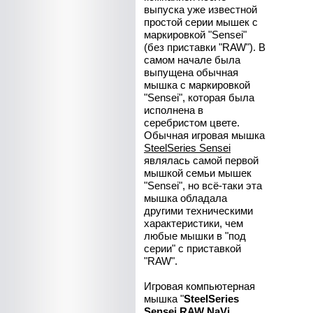
выпуска уже известной
простой серии мышек с
маркировкой "Sensei"
(без приставки "RAW"). В
самом начале была
выпущена обычная
мышка с маркировкой
"Sensei", которая была
исполнена в
серебристом цвете.
Обычная игровая мышка
SteelSeries Sensei
являлась самой первой
мышкой семьи мышек
"Sensei", но всё-таки эта
мышка обладала
другими техническими
характеристики, чем
любые мышки в "под
серии" с приставкой
"RAW".
Игровая компьютерная
мышка "
SteelSeries
Sensei RAW NaVi