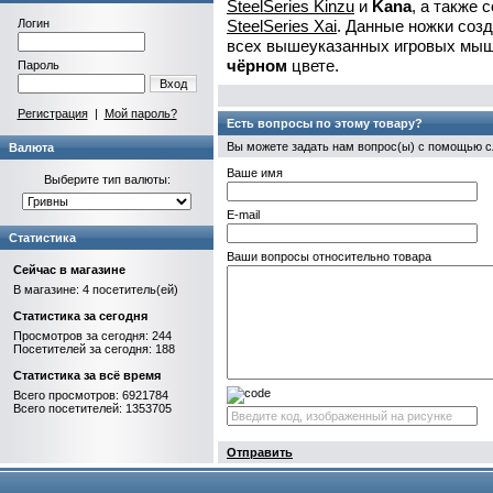
SteelSeries Kinzu
и
Kana
, а также
Логин
SteelSeries Xai
. Данные ножки соз
всех вышеуказанных игровых мыш
чёрном
цвете.
Пароль
Вход
Регистрация
|
Мой пароль?
Есть вопросы по этому товару?
Вы можете задать нам вопрос(ы) с помощью
Валюта
Ваше имя
Выберите тип валюты:
E-mail
Статистика
Ваши вопросы относительно товара
Сейчас в магазине
В магазине: 4 посетитель(ей)
Статистика за сегодня
Просмотров за сегодня: 244
Посетителей за сегодня: 188
Статистика за всё время
Всего просмотров: 6921784
Всего посетителей: 1353705
Отправить