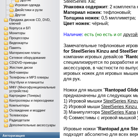
Другие
SteelSeries Xai;
Игровая одежда
Упаковка содержит
: 2 комплекта
Джойстики и рули
Материал ножек
: тефлоновый;
Другое
Толщина ножек
: 0,5 миллиметра;
Продажа дисков CD, DVD,
Цвет ножек
: чёрный;
ключей
Корпуса и БП
Мониторы
Наличие:
есть (но есть и от
другой
Процессоры
Видеокарты
Замечательные тефлоновые игров
Память
for SteelSeries Kinzu and SteelSer
Материнские платы
компании игровых девайсов "
Rant
Сетевое оборудование
специализируется по разработке и
CD\DVD-приводы
аксессуаров, в частности по выпу
Жесткие диски
Веб-камеры
игровых ножек для игровых мышек,
Телефоны и MP3 плееры
для рук.
Ноутбуки и планшеты
МФУ (Многофункциональные
Ножки для мышек "
Rantopad Glide
устройства)
предназначены для следующих м
Картриджи (Тонеры)
1) Игровой мышки
SteelSeries Kinz
Контроллеры и переходники
Компьютеры
2) Игровой мыши
SteelSeries Kinzu
Охлаждение и моддинг
3) Манипулятора
SteelSeries Kana
Телевизоры
4) Совместимы с игровой мышкой
Радиодетали
Дополнительные аксессуары
Игровые ножки "
Rantopad для
Ste
подходят абсолютно для всех вер
Авторизация