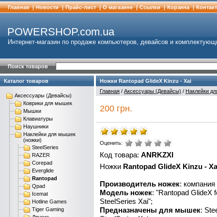
Главная
|
Новости
|
Прайс-лист
|
О магазине
|
Cсылки
|
Корзина
|
Контак
POWERSHOP.com.ua
Интернет-магазин по продаже компьютеров, девайсов и комплектующ
Поиск товаров
Каталог товаров
Ножки Rantopad GlideX Kinzu - Xai
Главная
/
Аксессуары (Девайсы)
/
Наклейки дл
Аксессуары (Девайсы)
Коврики для мышек
200 грн.
Мышки
Клавиатуры
Наушники
Наклейки для мышек
(ножки)
Оценить:
SteelSeries
Код товара:
ANRKZXI
RAZER
Corepad
Ножки
Rantopad GlideX Kinzu - Xa
Everglide
Rantopad
Производитель ножек
: компания
Qpad
Модель ножек
: "Rantopad GlideX f
Icemat
SteelSeries Xai";
Hotline Games
Предназначены для мышек
: Ste
Tiger Gaming