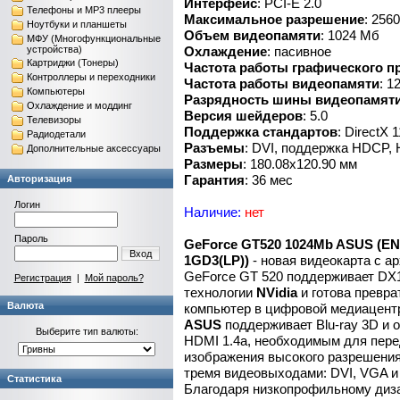
Интерфейс
: PCI-E 2.0
Телефоны и MP3 плееры
Максимальное разрешение
: 256
Ноутбуки и планшеты
Объем видеопамяти
: 1024 Мб
МФУ (Многофункциональные
устройства)
Охлаждение
: пасивное
Картриджи (Тонеры)
Частота работы графического п
Контроллеры и переходники
Частота работы видеопамяти
: 1
Компьютеры
Разрядность шины видеопамяти
Охлаждение и моддинг
Версия шейдеров
: 5.0
Телевизоры
Поддержка стандартов
: DirectX 
Радиодетали
Разъемы
: DVI, поддержка HDCP,
Дополнительные аксессуары
Размеры
: 180.08x120.90 мм
Гарантия
: 36 мес
Авторизация
Логин
Наличие:
нет
Пароль
GeForce GT520 1024Mb ASUS (ENG
Вход
1GD3(LP))
- новая видеокарта с а
GeForce GT 520 поддерживает DX11
Регистрация
|
Мой пароль?
технологии
N
Vidia
и готова превр
Валюта
компьютер в цифровой медиацент
ASUS
поддерживает Blu-ray 3D и
Выберите тип валюты:
HDMI 1.4a, необходимым для пере
изображения высокого разрешения
тремя видеовыходами: DVI, VGA 
Статистика
Благодаря низкопрофильному диза