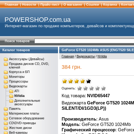
Главная
|
Новости
|
Прайс-лист
|
О магазине
|
Cсылки
|
Корзина
|
Контак
POWERSHOP.com.ua
Интернет-магазин по продаже компьютеров, девайсов и комплектующ
Поиск товаров
Каталог товаров
GeForce GT520 1024Mb ASUS (ENGT520 SILE
Главная
/
Видеокарты
/
NVidia
Аксессуары (Девайсы)
Продажа дисков CD, DVD,
384 грн.
ключей
Корпуса и БП
Мониторы
Процессоры
Видеокарты
Оценить:
ATI
Код товара:
NVID65447
NVidia
Дополнительные
Видеокарта
GeForce GT520 1024
аксессуары
SILENT/DI/1GD3(LP))
Память
Материнские платы
Сетевое оборудование
Производитель
: Asus
CD\DVD-приводы
Модель
: GeForce GT520 1024Mb
Жесткие диски
Графический процессор
: GeForc
Веб-камеры