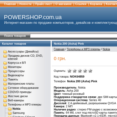
Главная
|
Новости
|
Прайс-лист
|
О магазине
|
Cсылки
|
Корзина
|
Контак
POWERSHOP.com.ua
Интернет-магазин по продаже компьютеров, девайсов и комплектующ
Поиск товаров
Каталог товаров
Nokia 200 (Asha) Pink
Главная
/
Телефоны и MP3 плееры
/
Nokia
Аксессуары (Девайсы)
Продажа дисков CD, DVD,
0 грн.
ключей
Корпуса и БП
Мониторы
Оценить:
Процессоры
Видеокарты
Код товара:
NOK64859
Память
Телефон
Nokia 200 (Asha) Pink
Материнские платы
Производитель
: Nokia
Сетевое оборудование
Модель
: Asha 200
CD\DVD-приводы
Цвет
: темный розовый
Жесткие диски
Поддержка стандартов связи
: две SIM-карт
Операционная система
: Series 40
Веб-камеры
Дисплей
: 2,4-дюймовый, разрешением QVGA
Телефоны и MP3 плееры
Камера
: 2 МП
Nokia
Наличие радио
: стерео FM-радио с возможн
Память
: 64 Мб, слот под microSD карты памят
Samsung
Передача данных
: Bluetooth v2.1+EDR, micro