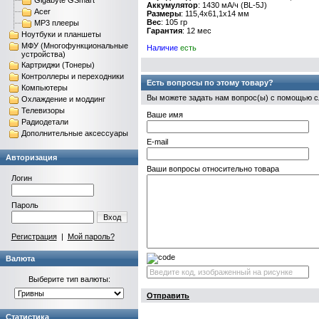
Gigabyte GSmart
Аккумулятор
: 1430 мА/ч (BL-5J)
Acer
Размеры
: 115,4х61,1х14 мм
Вес
: 105 гр
MP3 плееры
Гарантия
: 12 мес
Ноутбуки и планшеты
МФУ (Многофункциональные
Наличие
есть
устройства)
Картриджи (Тонеры)
Контроллеры и переходники
Есть вопросы по этому товару?
Компьютеры
Вы можете задать нам вопрос(ы) с помощью
Охлаждение и моддинг
Телевизоры
Ваше имя
Радиодетали
Дополнительные аксессуары
E-mail
Авторизация
Ваши вопросы относительно товара
Логин
Пароль
Вход
Регистрация
|
Мой пароль?
Валюта
Выберите тип валюты:
Отправить
Статистика