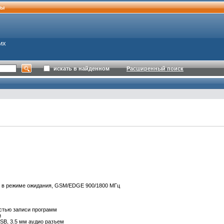
ты
их
искать в найденном
Расширенный поиск
ы в режиме ожидания, GSM/EDGE 900/1800 МГц
остью записи программ
и
USB, 3.5 мм аудио разъем