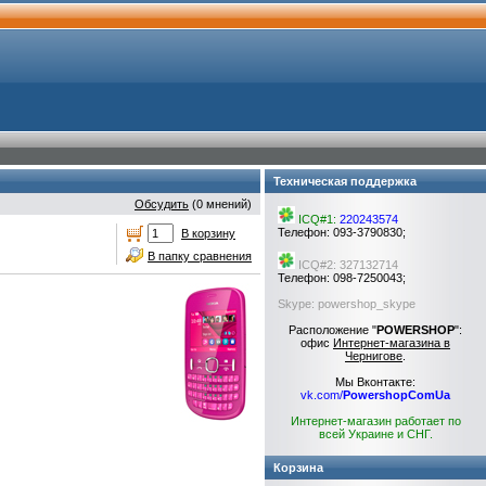
Техническая поддержка
Обсудить
(0 мнений)
ICQ#1:
220243574
Телефон: 093-3790830;
В корзину
В папку сравнения
ICQ#2: 327132714
Телефон: 098-7250043;
Skype: powershop_skype
Расположение "
POWERSHOP
":
офис
Интернет-магазина в
Чернигове
.
Мы Вконтакте:
vk.com/
PowershopComUa
Интернет-магазин работает по
всей Украине и СНГ.
Корзина