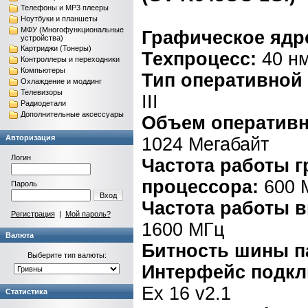
Телефоны и MP3 плееры
Ноутбуки и планшеты
МФУ (Многофункциональные
Графическое ядр
устройства)
Картриджи (Тонеры)
Техпроцесс:
40 н
Контроллеры и переходники
Компьютеры
Тип оперативной
Охлаждение и моддинг
Телевизоры
III
Радиодетали
Дополнительные аксессуары
Объем оперативн
Авторизация
1024 Мегабайт
Логин
Частота работы 
процессора:
600 
Пароль
Вход
Частота работы 
Регистрация
|
Мой пароль?
1600 МГц
Валюта
Битность шины п
Выберите тип валюты:
Интерфейс подк
Ex 16 v2.1
Статистика