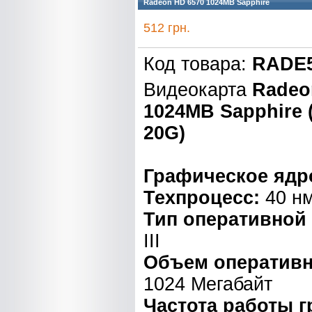
Radeon HD 6570 1024MB Sapphire
512 грн.
Код товара:
RADE5
Видеокарта
Radeo
1024MB Sapphire (
20G)
Графическое ядр
Техпроцесс:
40 н
Тип оперативной
III
Объем оперативн
1024 Мегабайт
Частота работы 