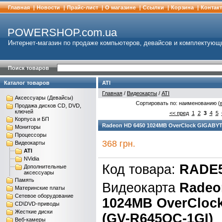
Главная
|
Новости
|
Прайс-лист
|
О магазине
|
Cсылки
|
Корзина
|
Контак
POWERSHOP.com.ua
Интернет-магазин по продаже компьютеров, девайсов и комплектующ
Поиск товаров
Каталог товаров
ATI
Главная
/
Видеокарты
/
ATI
Аксессуары (Девайсы)
Сортировать по: наименованию (
Продажа дисков CD, DVD,
ключей
<< пред
1
2
3
4
5
Корпуса и БП
Radeon HD 6450 1024MB OverClock GIGABY
Мониторы
Процессоры
368 грн.
Видеокарты
ATI
NVidia
Код товара:
RADE5
Дополнительные
аксессуары
Память
Видеокарта
Radeo
Материнские платы
Сетевое оборудование
1024MB OverCloc
CD\DVD-приводы
Жесткие диски
(GV-R645OC-1GI)
Веб-камеры