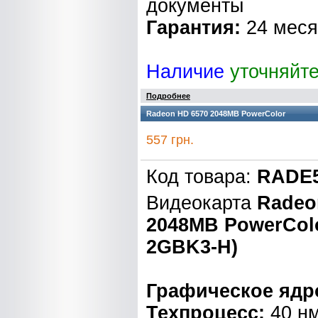
документы
Гарантия:
24 мес
Наличие
уточняйт
Подробнее
Radeon HD 6570 2048MB PowerColor
557 грн.
Код товара:
RADE5
Видеокарта
Radeo
2048MB PowerCol
2GBK3-H)
Графическое ядр
Техпроцесс:
40 н