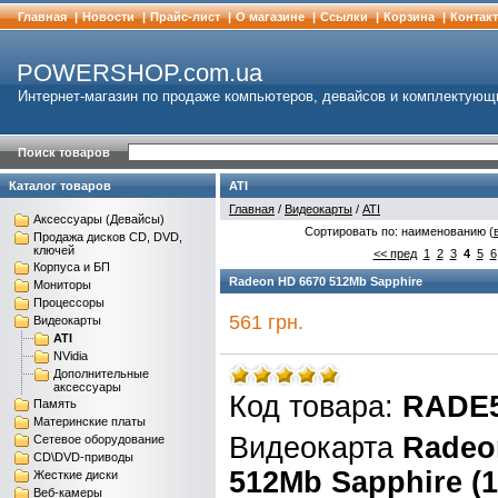
Главная
|
Новости
|
Прайс-лист
|
О магазине
|
Cсылки
|
Корзина
|
Контак
POWERSHOP.com.ua
Интернет-магазин по продаже компьютеров, девайсов и комплектующ
Поиск товаров
Каталог товаров
ATI
Главная
/
Видеокарты
/
ATI
Аксессуары (Девайсы)
Сортировать по: наименованию (
Продажа дисков CD, DVD,
ключей
<< пред
1
2
3
4
5
6
Корпуса и БП
Radeon HD 6670 512Mb Sapphire
Мониторы
Процессоры
561 грн.
Видеокарты
ATI
NVidia
Дополнительные
аксессуары
Код товара:
RADE5
Память
Материнские платы
Видеокарта
Radeo
Сетевое оборудование
CD\DVD-приводы
512Mb Sapphire (1
Жесткие диски
Веб-камеры