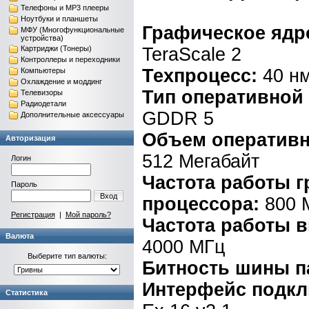
Телефоны и MP3 плееры
Ноутбуки и планшеты
Графическое ядр
МФУ (Многофункциональные
устройства)
Картриджи (Тонеры)
TeraScale 2
Контроллеры и переходники
Техпроцесс:
40 н
Компьютеры
Охлаждение и моддинг
Тип оперативной
Телевизоры
Радиодетали
GDDR 5
Дополнительные аксессуары
Объем оперативн
Авторизация
512 Мегабайт
Логин
Частота работы 
Пароль
Вход
процессора:
800 
Регистрация
|
Мой пароль?
Частота работы 
Валюта
4000 МГц
Выберите тип валюты:
Битность шины п
Интерфейс подк
Статистика