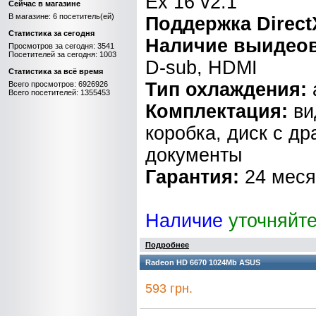
Ex 16 v2.1
Сейчас в магазине
В магазине: 6 посетитель(ей)
Поддержка Direct
Статистика за сегодня
Наличие выидео
Просмотров за сегодня: 3541
Посетителей за сегодня: 1003
D-sub, HDMI
Статистика за всё время
Тип охлаждения:
Всего просмотров: 6926926
Всего посетителей: 1355453
Комплектация:
ви
коробка, диск с д
документы
Гарантия:
24 мес
Наличие
уточняйт
Подробнее
Radeon HD 6670 1024Mb ASUS
593 грн.